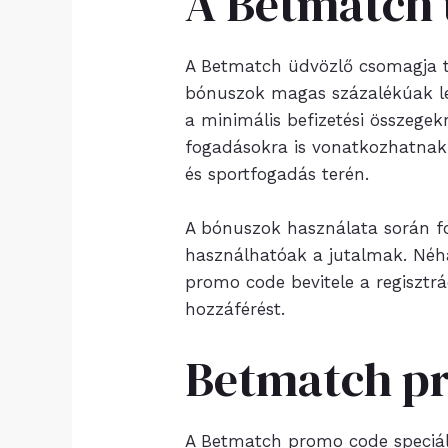
A Betmatch 
A Betmatch üdvözlő csomagja tö
bónuszok magas százalékúak leh
a minimális befizetési összegek
fogadásokra is vonatkozhatnak 
és sportfogadás terén.
A bónuszok használata során fo
használhatóak a jutalmak. Néhá
promo code bevitele a regisztrá
hozzáférést.
Betmatch pr
A Betmatch promo code speciáli