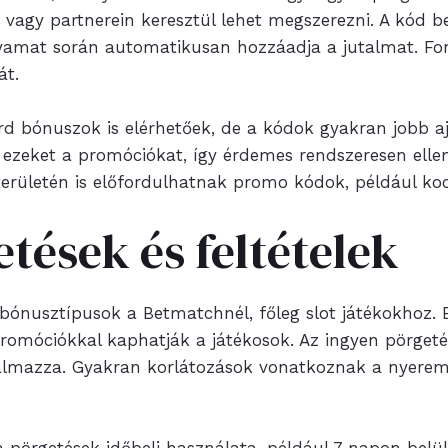
vagy partnerein keresztül lehet megszerezni. A kód 
olyamat során automatikusan hozzáadja a jutalmat. Fon
át.
d bónuszok is elérhetőek, de a kódok gyakran jobb aj
i ezeket a promóciókat, így érdemes rendszeresen elle
területén is előfordulhatnak promo kódok, például k
tések és feltételek
bónusztípusok a Betmatchnél, főleg slot játékokhoz. 
romóciókkal kaphatják a játékosok. Az ingyen pörget
talmazza. Gyakran korlátozások vonatkoznak a nyeremé