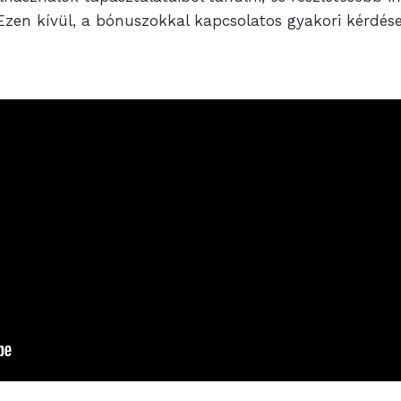
Ezen kívül, a bónuszokkal kapcsolatos gyakori kérdése