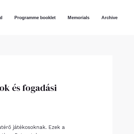
nd
Programme booklet
Memorials
Archive
ok és fogadási
atérő játékosoknak. Ezek a