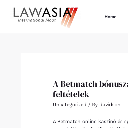
Home
A Betmatch bónusza
feltételek
Uncategorized
/ By
davidson
A Betmatch online kaszinó és s