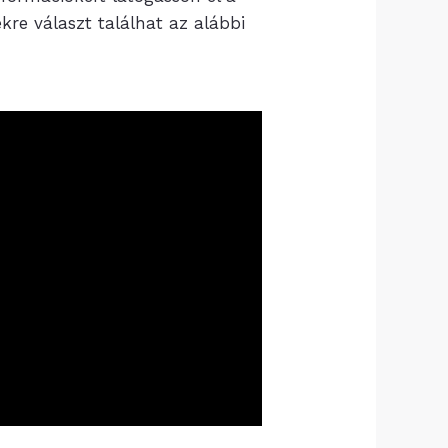
kre választ találhat az alábbi