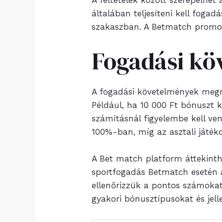
A feltételek között szerepelhet
általában teljesíteni kell foga
szakaszban. A Betmatch promo 
Fogadási kö
A fogadási követelmények megmu
Például, ha 10 000 Ft bónuszt k
számításnál figyelembe kell ven
100%-ban, míg az asztali játék
A Bet match platform áttekinthe
sportfogadás Betmatch esetén 
ellenőrizzük a pontos számokat, 
gyakori bónusztípusokat és jell