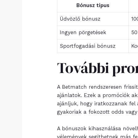
Bónusz típus
Üdvözlő bónusz
10
Ingyen pörgetések
50
Sportfogadási bónusz
Ko
További pro
A Betmatch rendszeresen frissí
ajánlatok. Ezek a promóciók a
ajánljuk, hogy iratkozzanak fel 
gyakoriak a fokozott odds vagy
A bónuszok kihasználása növelh
vélemények segíthetnek más felh