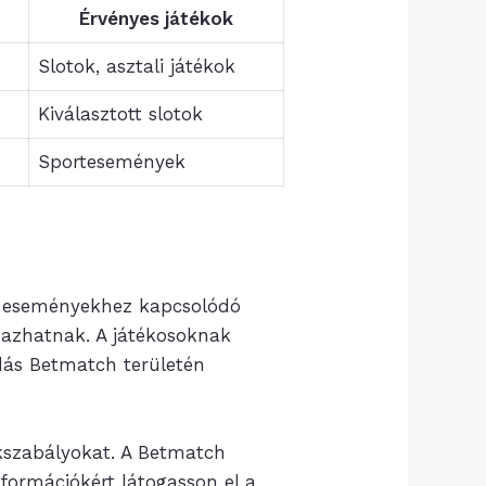
y
Érvényes játékok
Slotok, asztali játékok
Kiválasztott slotok
Sportesemények
es eseményekhez kapcsolódó
mazhatnak. A játékosoknak
gadás Betmatch területén
ékszabályokat. A Betmatch
formációkért látogasson el a