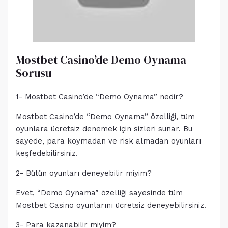
Mostbet Casino’de Demo Oynama
Sorusu
1- Mostbet Casino’de “Demo Oynama” nedir?
Mostbet Casino’de “Demo Oynama” özelliği, tüm
oyunlara ücretsiz denemek için sizleri sunar. Bu
sayede, para koymadan ve risk almadan oyunları
keşfedebilirsiniz.
2- Bütün oyunları deneyebilir miyim?
Evet, “Demo Oynama” özelliği sayesinde tüm
Mostbet Casino oyunlarını ücretsiz deneyebilirsiniz.
3- Para kazanabilir miyim?