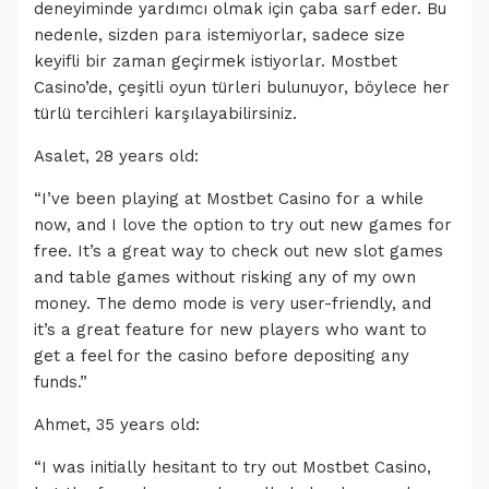
deneyiminde yardımcı olmak için çaba sarf eder. Bu
nedenle, sizden para istemiyorlar, sadece size
keyifli bir zaman geçirmek istiyorlar. Mostbet
Casino’de, çeşitli oyun türleri bulunuyor, böylece her
türlü tercihleri karşılayabilirsiniz.
Asalet, 28 years old:
“I’ve been playing at Mostbet Casino for a while
now, and I love the option to try out new games for
free. It’s a great way to check out new slot games
and table games without risking any of my own
money. The demo mode is very user-friendly, and
it’s a great feature for new players who want to
get a feel for the casino before depositing any
funds.”
Ahmet, 35 years old:
“I was initially hesitant to try out Mostbet Casino,