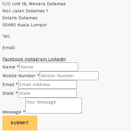
C/O Unit 16, Menara Dutamas
No.1 Jalan Dutamas 1
Solaris Dutamas
50480 Kuala Lumpur
Tel:
+6016 2860 321
Email:
lawasiamoots@gmail.com
Facebook
Instagram
Linkedin
Name
*
Mobile Number
*
Email
*
State
*
Message
*
SUBMIT