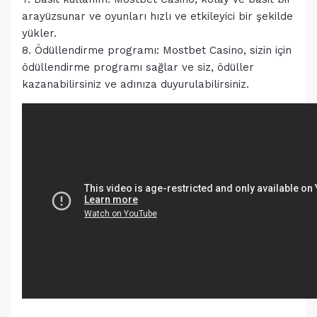
arayüzsunar ve oyunları hızlı ve etkileyici bir şekilde
yükler.
8. Ödüllendirme programı: Mostbet Casino, sizin için
ödüllendirme programı sağlar ve siz, ödüller
kazanabilirsiniz ve adınıza duyurulabilirsiniz.