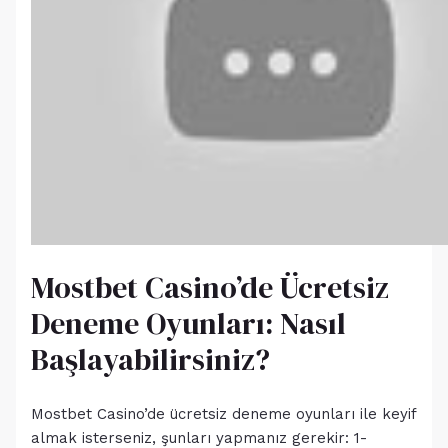
Mostbet Casino’de Ücretsiz
Deneme Oyunları: Nasıl
Başlayabilirsiniz?
Mostbet Casino’de ücretsiz deneme oyunları ile keyif
almak isterseniz, şunları yapmanız gerekir: 1-