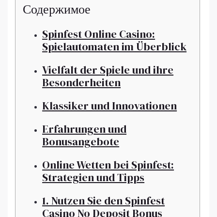
Содержимое
Spinfest Online Casino:
Spielautomaten im Überblick
Vielfalt der Spiele und ihre
Besonderheiten
Klassiker und Innovationen
Erfahrungen und
Bonusangebote
Online Wetten bei Spinfest:
Strategien und Tipps
1. Nutzen Sie den Spinfest
Casino No Deposit Bonus