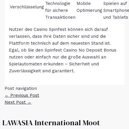
Technologie
Mobile
Spielen auf
Verschlüsselung
für sichere
Optimierung
Smartphon
Transaktionen
und Tablets
Nutzer des Casino Spinfest können sich darauf
verlassen, dass ihre Daten sicher sind und die
Plattform technisch auf dem neuesten Stand ist.
Egal, ob Sie den Spinfest Casino No Deposit Bonus
nutzen oder einfach nur die große Auswahl an
Spielautomaten erkunden – Sicherheit und
Zuverlässigkeit sind garantiert.
Post navigation
←
Previous Post
Next Post
→
LAWASIA International Moot