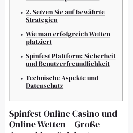
2. Setzen Sie auf bewährte
Strategien
Wie man erfolgreich Wetten
platziert
Spinfest Plattform: Sicherheit
und Benutzerfreundlichkeit
Technische Aspekte und
Datenschutz
Spinfest Online Casino und
Online Wetten – Große