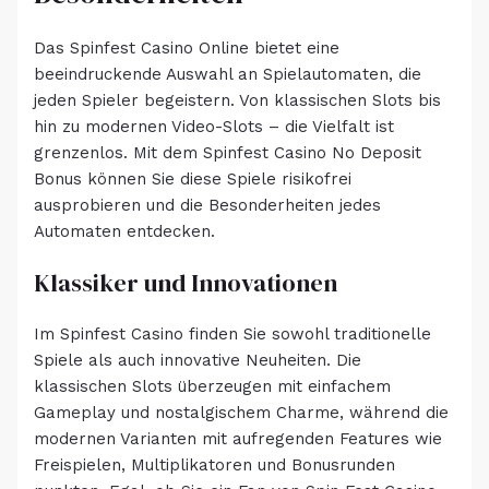
Das Spinfest Casino Online bietet eine
beeindruckende Auswahl an Spielautomaten, die
jeden Spieler begeistern. Von klassischen Slots bis
hin zu modernen Video-Slots – die Vielfalt ist
grenzenlos. Mit dem Spinfest Casino No Deposit
Bonus können Sie diese Spiele risikofrei
ausprobieren und die Besonderheiten jedes
Automaten entdecken.
Klassiker und Innovationen
Im Spinfest Casino finden Sie sowohl traditionelle
Spiele als auch innovative Neuheiten. Die
klassischen Slots überzeugen mit einfachem
Gameplay und nostalgischem Charme, während die
modernen Varianten mit aufregenden Features wie
Freispielen, Multiplikatoren und Bonusrunden