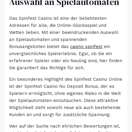
Auswahl an Spielautomaten
Das Spinfest Casino ist eine der beliebtesten
Adressen für alle, die Online-Glücksspiel und
Wetten lieben. Mit einer beeindruckenden Auswahl
an Spielautomaten und spannenden
Bonusangeboten bietet das
casino spinfest
ein
unvergleichliches Spielerlebnis. Egal, ob Sie ein
erfahrener Spieler oder ein Neuling sind, hier finden
Sie garantiert das Richtige für sich.
Ein besonderes Highlight des Spinfest Casino Online
ist der Spinfest Casino No Deposit Bonus, der es
Spielern ermöglicht, ohne eigenes Risiko in die Welt
der Spielautomaten einzutauchen. Diese attraktive
Möglichkeit zieht sowohl neue als auch bestehende
Kunden an und sorgt für zusätzliche Spannung.
Wer auf der Suche nach ehrlichen Bewertungen ist,