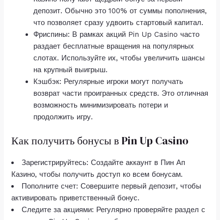
депозит. Обычно это 100% от суммы пополнения,
что позволяет сразу удвоить стартовый капитал.
Фриспины: В рамках акций Pin Up Casino часто
раздает бесплатные вращения на популярных
слотах. Используйте их, чтобы увеличить шансы
на крупный выигрыш.
Кэшбэк: Регулярные игроки могут получать
возврат части проигранных средств. Это отличная
возможность минимизировать потери и
продолжить игру.
Как получить бонусы в Pin Up Casino
Зарегистрируйтесь: Создайте аккаунт в Пин Ап
Казино, чтобы получить доступ ко всем бонусам.
Пополните счет: Совершите первый депозит, чтобы
активировать приветственный бонус.
Следите за акциями: Регулярно проверяйте раздел с