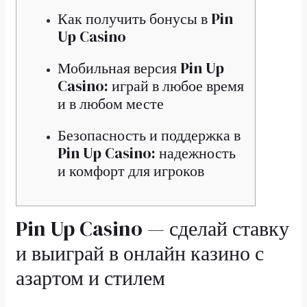
Как получить бонусы в Pin
Up Casino
Мобильная версия Pin Up
Casino: играй в любое время
и в любом месте
Безопасность и поддержка в
Pin Up Casino: надежность
и комфорт для игроков
Pin Up Casino — сделай ставку
и выиграй в онлайн казино с
азартом и стилем