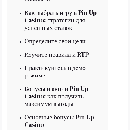
Как выбрать игру в Pin Up
Casino: стратегии для
успешных ставок
Определите свои цели
Изучите правила и RTP
Практикуйтесь в демо-
режиме
Бонусы и акции Pin Up
Casino: как получить
максимум выгоды
Основные бонусы Pin Up
Casino