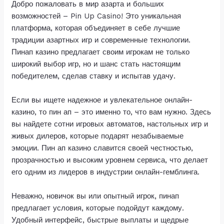
Добро пожаловать в мир азарта и больших
возможностей – Pin Up Casino! Это уникальная
платформа, которая объединяет в себе лучшие
традиции азартных игр и современные технологии.
Пинап казино предлагает своим игрокам не только
широкий выбор игр, но и шанс стать настоящим
победителем, сделав ставку и испытав удачу.
Если вы ищете надежное и увлекательное онлайн-
казино, то пин ап – это именно то, что вам нужно. Здесь
вы найдете сотни игровых автоматов, настольных игр и
живых дилеров, которые подарят незабываемые
эмоции. Пин ап казино славится своей честностью,
прозрачностью и высоким уровнем сервиса, что делает
его одним из лидеров в индустрии онлайн-гемблинга.
Неважно, новичок вы или опытный игрок, пинап
предлагает условия, которые подойдут каждому.
Удобный интерфейс, быстрые выплаты и щедрые