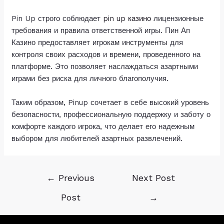
Pin Up строго соблюдает
pin up казино
лицензионные
требования и правила ответственной игры. Пин Ап
Казино предоставляет игрокам инструменты для
контроля своих расходов и времени, проведенного на
платформе. Это позволяет наслаждаться азартными
играми без риска для личного благополучия.
Таким образом, Pinup сочетает в себе высокий уровень
безопасности, профессиональную поддержку и заботу о
комфорте каждого игрока, что делает его надежным
выбором для любителей азартных развлечений.
←
Previous
Next Post
Post
→