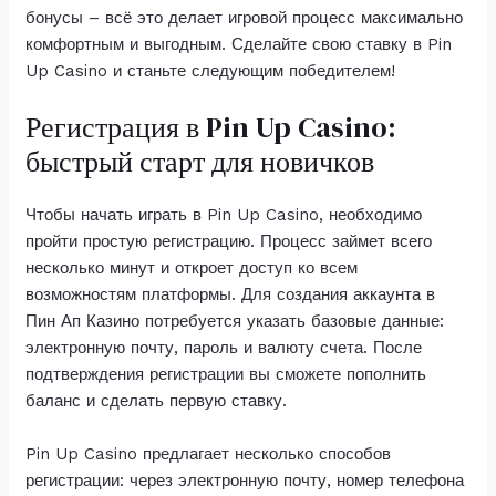
бонусы – всё это делает игровой процесс максимально
комфортным и выгодным. Сделайте свою ставку в Pin
Up Casino и станьте следующим победителем!
Регистрация в Pin Up Casino:
быстрый старт для новичков
Чтобы начать играть в Pin Up Casino, необходимо
пройти простую регистрацию. Процесс займет всего
несколько минут и откроет доступ ко всем
возможностям платформы. Для создания аккаунта в
Пин Ап Казино потребуется указать базовые данные:
электронную почту, пароль и валюту счета. После
подтверждения регистрации вы сможете пополнить
баланс и сделать первую ставку.
Pin Up Casino предлагает несколько способов
регистрации: через электронную почту, номер телефона