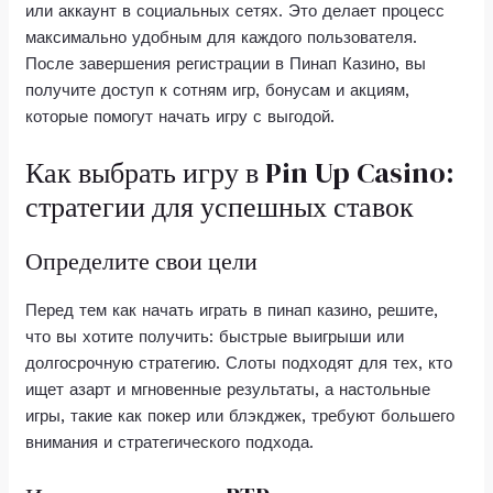
или аккаунт в социальных сетях. Это делает процесс
максимально удобным для каждого пользователя.
После завершения регистрации в Пинап Казино, вы
получите доступ к сотням игр, бонусам и акциям,
которые помогут начать игру с выгодой.
Как выбрать игру в Pin Up Casino:
стратегии для успешных ставок
Определите свои цели
Перед тем как начать играть в пинап казино, решите,
что вы хотите получить: быстрые выигрыши или
долгосрочную стратегию. Слоты подходят для тех, кто
ищет азарт и мгновенные результаты, а настольные
игры, такие как покер или блэкджек, требуют большего
внимания и стратегического подхода.