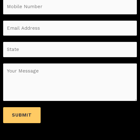
SUBMIT