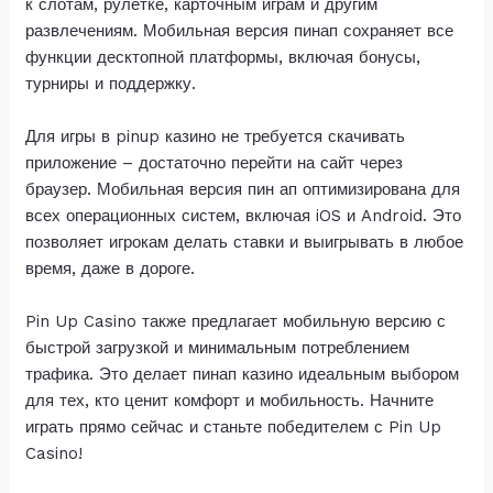
к слотам, рулетке, карточным играм и другим
развлечениям. Мобильная версия пинап сохраняет все
функции десктопной платформы, включая бонусы,
турниры и поддержку.
Для игры в pinup казино не требуется скачивать
приложение – достаточно перейти на сайт через
браузер. Мобильная версия пин ап оптимизирована для
всех операционных систем, включая iOS и Android. Это
позволяет игрокам делать ставки и выигрывать в любое
время, даже в дороге.
Pin Up Casino также предлагает мобильную версию с
быстрой загрузкой и минимальным потреблением
трафика. Это делает пинап казино идеальным выбором
для тех, кто ценит комфорт и мобильность. Начните
играть прямо сейчас и станьте победителем с Pin Up
Casino!