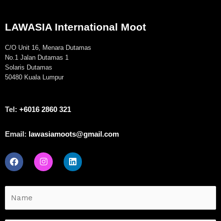
LAWASIA International Moot
C/O Unit 16, Menara Dutamas
No.1 Jalan Dutamas 1
Solaris Dutamas
50480 Kuala Lumpur
Tel:
+6016 2860 321
Email:
lawasiamoots@gmail.com