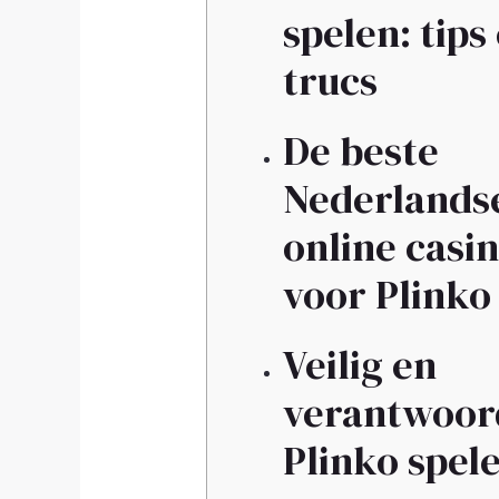
spelen: tips
trucs
De beste
Nederlands
online casin
voor Plinko
Veilig en
verantwoor
Plinko spel