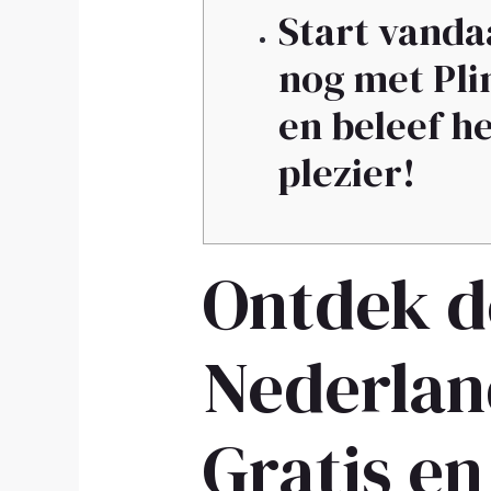
Start vanda
nog met Pli
en beleef h
plezier!
Ontdek de
Nederland
Gratis en