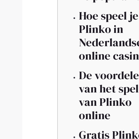
Hoe speel je
Plinko in
Nederlands
online casin
De voordel
van het spe
van Plinko
online
Gratis Plin