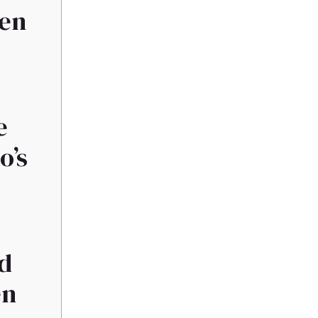
 en
e
o’s
d
en