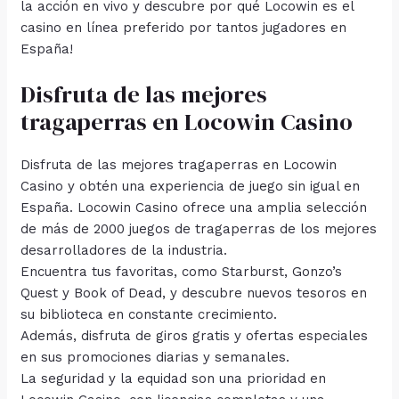
la acción en vivo y descubre por qué Locowin es el
casino en línea preferido por tantos jugadores en
España!
Disfruta de las mejores
tragaperras en Locowin Casino
Disfruta de las mejores tragaperras en Locowin
Casino y obtén una experiencia de juego sin igual en
España. Locowin Casino ofrece una amplia selección
de más de 2000 juegos de tragaperras de los mejores
desarrolladores de la industria.
Encuentra tus favoritas, como Starburst, Gonzo’s
Quest y Book of Dead, y descubre nuevos tesoros en
su biblioteca en constante crecimiento.
Además, disfruta de giros gratis y ofertas especiales
en sus promociones diarias y semanales.
La seguridad y la equidad son una prioridad en