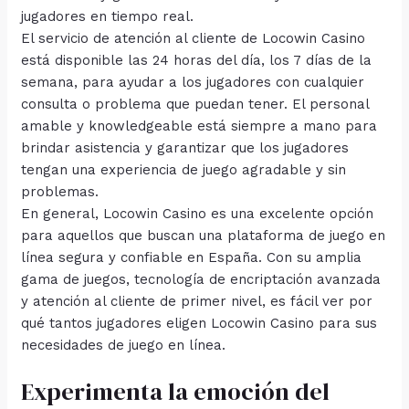
jugadores en tiempo real.
El servicio de atención al cliente de Locowin Casino
está disponible las 24 horas del día, los 7 días de la
semana, para ayudar a los jugadores con cualquier
consulta o problema que puedan tener. El personal
amable y knowledgeable está siempre a mano para
brindar asistencia y garantizar que los jugadores
tengan una experiencia de juego agradable y sin
problemas.
En general, Locowin Casino es una excelente opción
para aquellos que buscan una plataforma de juego en
línea segura y confiable en España. Con su amplia
gama de juegos, tecnología de encriptación avanzada
y atención al cliente de primer nivel, es fácil ver por
qué tantos jugadores eligen Locowin Casino para sus
necesidades de juego en línea.
Experimenta la emoción del