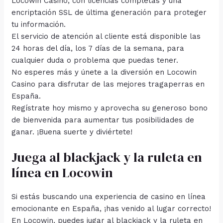
Locowin Casino, con licencias completas y una
encriptación SSL de última generación para proteger
tu información.
El servicio de atención al cliente está disponible las
24 horas del día, los 7 días de la semana, para
cualquier duda o problema que puedas tener.
No esperes más y únete a la diversión en Locowin
Casino para disfrutar de las mejores tragaperras en
España.
Regístrate hoy mismo y aprovecha su generoso bono
de bienvenida para aumentar tus posibilidades de
ganar. ¡Buena suerte y diviértete!
Juega al blackjack y la ruleta en
línea en Locowin
Si estás buscando una experiencia de casino en línea
emocionante en España, ¡has venido al lugar correcto!
En Locowin, puedes jugar al blackjack y la ruleta en