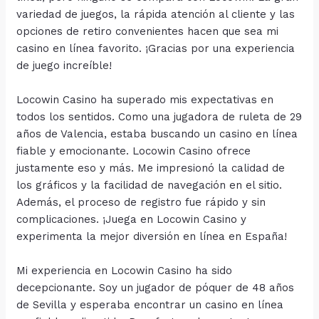
variedad de juegos, la rápida atención al cliente y las
opciones de retiro convenientes hacen que sea mi
casino en línea favorito. ¡Gracias por una experiencia
de juego increíble!
Locowin Casino ha superado mis expectativas en
todos los sentidos. Como una jugadora de ruleta de 29
años de Valencia, estaba buscando un casino en línea
fiable y emocionante. Locowin Casino ofrece
justamente eso y más. Me impresionó la calidad de
los gráficos y la facilidad de navegación en el sitio.
Además, el proceso de registro fue rápido y sin
complicaciones. ¡Juega en Locowin Casino y
experimenta la mejor diversión en línea en España!
Mi experiencia en Locowin Casino ha sido
decepcionante. Soy un jugador de póquer de 48 años
de Sevilla y esperaba encontrar un casino en línea