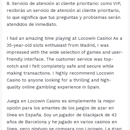
8. Servicio de atención al cliente prioritario: como VIP,
recibirás un servicio de atención al cliente prioritario,
lo que significa que tus preguntas y problemas serán
atendidos de inmediato.
I had an amazing time playing at Locowin Casino! As a
35-year-old slots enthusiast from Madrid, I was
impressed with the wide selection of games and user-
friendly interface. The customer service was top-
notch and I felt completely safe and secure while
making transactions. I highly recommend Locowin
Casino to anyone looking for a thrilling and high-
quality online gambling experience in Spain.
Juega en Locowin Casino es simplemente la mejor
opción para los amantes de los juegos de azar en
línea en España. Soy un jugador de blackjack de 42
años de Barcelona y he jugado en varios casinos en
línea, pero ninguno se compara con Locowin. La gran