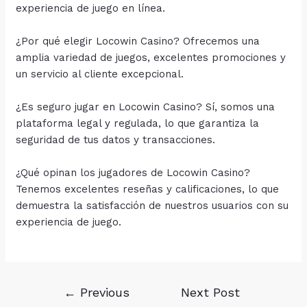
experiencia de juego en línea.
¿Por qué elegir Locowin Casino? Ofrecemos una
amplia variedad de juegos, excelentes promociones y
un servicio al cliente excepcional.
¿Es seguro jugar en Locowin Casino? Sí, somos una
plataforma legal y regulada, lo que garantiza la
seguridad de tus datos y transacciones.
¿Qué opinan los jugadores de Locowin Casino?
Tenemos excelentes reseñas y calificaciones, lo que
demuestra la satisfacción de nuestros usuarios con su
experiencia de juego.
←
Previous
Next Post