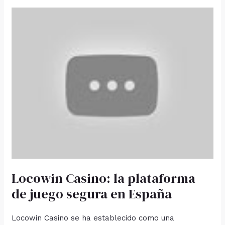
Locowin Casino: la plataforma
de juego segura en España
Locowin Casino se ha establecido como una