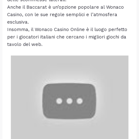
Anche il Baccarat è un’opzione popolare al Wonaco
Casino, con le sue regole semplici e l’atmosfera
esclusiva.
Insomma, il Wonaco Casino Online è il luogo perfetto
per i giocatori italiani che cercano i migliori giochi da
tavolo del web.