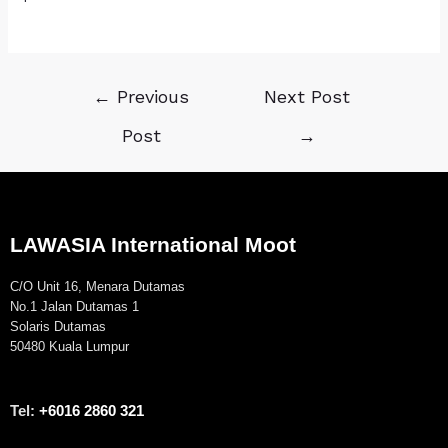
←
Previous
Next Post
Post
→
LAWASIA International Moot
C/O Unit 16, Menara Dutamas
No.1 Jalan Dutamas 1
Solaris Dutamas
50480 Kuala Lumpur
Tel:
+6016 2860 321