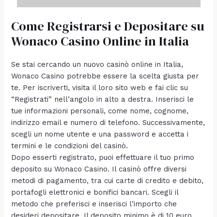
Come Registrarsi e Depositare su
Wonaco Casino Online in Italia
Se stai cercando un nuovo casinò online in Italia,
Wonaco Casino potrebbe essere la scelta giusta per
te. Per iscriverti, visita il loro sito web e fai clic su
“Registrati” nell’angolo in alto a destra. Inserisci le
tue informazioni personali, come nome, cognome,
indirizzo email e numero di telefono. Successivamente,
scegli un nome utente e una password e accetta i
termini e le condizioni del casinò.
Dopo esserti registrato, puoi effettuare il tuo primo
deposito su Wonaco Casino. Il casinò offre diversi
metodi di pagamento, tra cui carte di credito e debito,
portafogli elettronici e bonifici bancari. Scegli il
metodo che preferisci e inserisci l’importo che
desideri depositare. Il deposito minimo è di 10 euro.