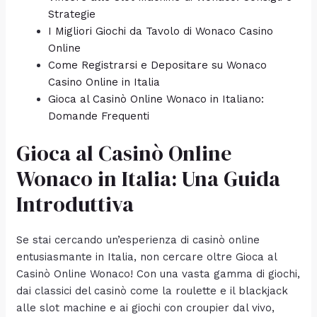
Strategie
I Migliori Giochi da Tavolo di Wonaco Casino
Online
Come Registrarsi e Depositare su Wonaco
Casino Online in Italia
Gioca al Casinò Online Wonaco in Italiano:
Domande Frequenti
Gioca al Casinò Online
Wonaco in Italia: Una Guida
Introduttiva
Se stai cercando un’esperienza di casinò online
entusiasmante in Italia, non cercare oltre Gioca al
Casinò Online Wonaco! Con una vasta gamma di giochi,
dai classici del casinò come la roulette e il blackjack
alle slot machine e ai giochi con croupier dal vivo,