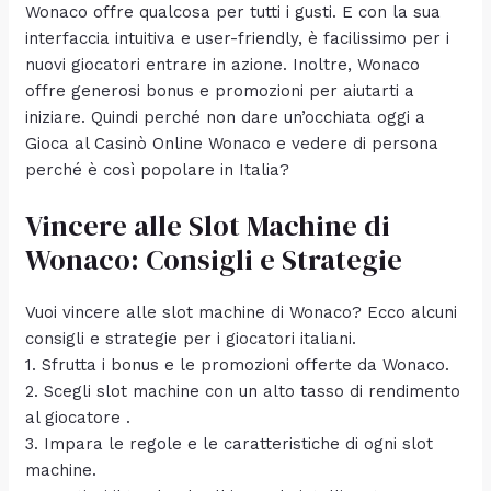
Wonaco offre qualcosa per tutti i gusti. E con la sua
interfaccia intuitiva e user-friendly, è facilissimo per i
nuovi giocatori entrare in azione. Inoltre, Wonaco
offre generosi bonus e promozioni per aiutarti a
iniziare. Quindi perché non dare un’occhiata oggi a
Gioca al Casinò Online Wonaco e vedere di persona
perché è così popolare in Italia?
Vincere alle Slot Machine di
Wonaco: Consigli e Strategie
Vuoi vincere alle slot machine di Wonaco? Ecco alcuni
consigli e strategie per i giocatori italiani.
1. Sfrutta i bonus e le promozioni offerte da Wonaco.
2. Scegli slot machine con un alto tasso di rendimento
al giocatore .
3. Impara le regole e le caratteristiche di ogni slot
machine.