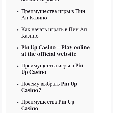
Преимущества игры в Пин
Ап Казино
Как начать играть в Пин Ап
Казино
Pin Up Casino – Play online
at the official website
Преимущества игры в Pin
Up Casino
Почему выбрать Pin Up
Casino?
Преимущества Pin Up
Casino