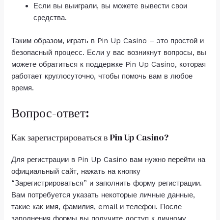
Если вы выиграли, вы можете вывести свои
средства.
Таким образом, играть в Pin Up Casino – это простой и
безопасный процесс. Если у вас возникнут вопросы, вы
можете обратиться к поддержке Pin Up Casino, которая
работает круглосуточно, чтобы помочь вам в любое
время.
Вопрос-ответ:
Как зарегистрироваться в Pin Up Casino?
Для регистрации в Pin Up Casino вам нужно перейти на
официальный сайт, нажать на кнопку
“Зарегистрироваться” и заполнить форму регистрации.
Вам потребуется указать некоторые личные данные,
такие как имя, фамилия, email и телефон. После
заполнения формы вы получите доступ к личному