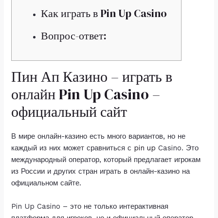
Как играть в Pin Up Casino
Вопрос-ответ:
Пин Ап Казино – играть в
онлайн Pin Up Casino –
официальный сайт
В мире онлайн-казино есть много вариантов, но не
каждый из них может сравниться с
pin up
Casino. Это
международный оператор, который предлагает игрокам
из России и других стран играть в онлайн-казино на
официальном сайте.
Pin Up Casino – это не только интерактивная