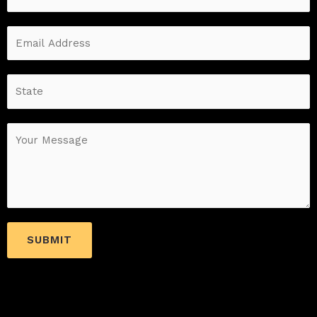
SUBMIT