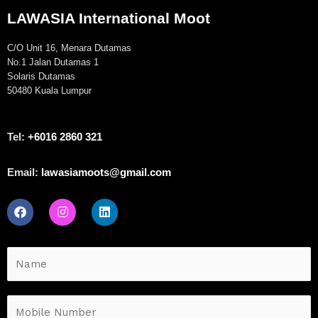
LAWASIA International Moot
C/O Unit 16, Menara Dutamas
No.1 Jalan Dutamas 1
Solaris Dutamas
50480 Kuala Lumpur
Tel:
+6016 2860 321
Email:
lawasiamoots@gmail.com