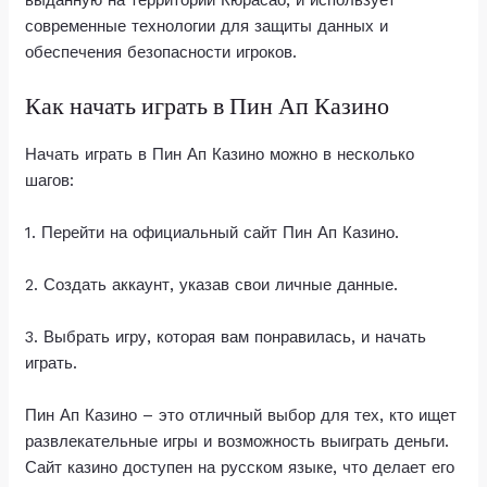
выданную на территории Кюрасао, и использует
современные технологии для защиты данных и
обеспечения безопасности игроков.
Как начать играть в Пин Ап Казино
Начать играть в Пин Ап Казино можно в несколько
шагов:
1. Перейти на официальный сайт Пин Ап Казино.
2. Создать аккаунт, указав свои личные данные.
3. Выбрать игру, которая вам понравилась, и начать
играть.
Пин Ап Казино – это отличный выбор для тех, кто ищет
развлекательные игры и возможность выиграть деньги.
Сайт казино доступен на русском языке, что делает его