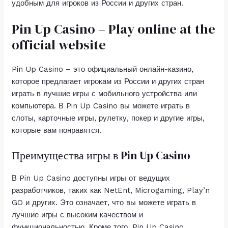
удобным для игроков из России и других стран.
Pin Up Casino – Play online at the
official website
Pin Up Casino – это официальный онлайн-казино,
которое предлагает игрокам из России и других стран
играть в лучшие игры с мобильного устройства или
компьютера. В Pin Up Casino вы можете играть в
слоты, карточные игры, рулетку, покер и другие игры,
которые вам понравятся.
Преимущества игры в Pin Up Casino
В Pin Up Casino доступны игры от ведущих
разработчиков, таких как NetEnt, Microgaming, Play’n
GO и других. Это означает, что вы можете играть в
лучшие игры с высоким качеством и
функциональностью. Кроме того, Pin Up Casino