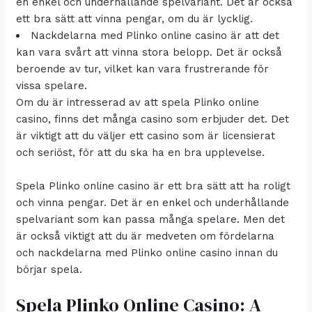
en enkel och underhållande spelvariant. Det är också
ett bra sätt att vinna pengar, om du är lycklig.
Nackdelarna med Plinko online casino är att det
kan vara svårt att vinna stora belopp. Det är också
beroende av tur, vilket kan vara frustrerande för
vissa spelare.
Om du är intresserad av att spela Plinko online
casino, finns det många casino som erbjuder det. Det
är viktigt att du väljer ett casino som är licensierat
och seriöst, för att du ska ha en bra upplevelse.
Spela Plinko online casino är ett bra sätt att ha roligt
och vinna pengar. Det är en enkel och underhållande
spelvariant som kan passa många spelare. Men det
är också viktigt att du är medveten om fördelarna
och nackdelarna med Plinko online casino innan du
börjar spela.
Spela Plinko Online Casino: A