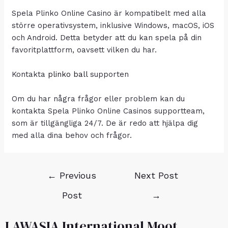
Spela Plinko Online Casino är kompatibelt med alla
större operativsystem, inklusive Windows, macOS, iOS
och Android. Detta betyder att du kan spela på din
favoritplattform, oavsett vilken du har.
Kontakta
plinko ball
supporten
Om du har några frågor eller problem kan du
kontakta Spela Plinko Online Casinos supportteam,
som är tillgängliga 24/7. De är redo att hjälpa dig
med alla dina behov och frågor.
←
Previous
Next Post
Post
→
LAWASIA International Moot