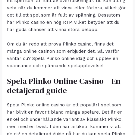
ett spel som är fullt av överraskningar. Du kan aldrig
veta när du kommer att vinna eller förlora, vilket gör
det till ett spel som är fullt av spänning. Dessutom
har Plinko casino en hög RTP, vilket betyder att du
har goda chanser att vinna stora belopp.
Om du är redo att prova Plinko casino, finns det
många online casinon som erbjuder det. Så, varför
väntar du? Spela Plinko online idag och upplev en
spännande och spännande spelupplevelse!
Spela Plinko Online Casino – En
detaljerad guide
Spela Plinko online casino är ett populärt spel som
har blivit en favorit bland många spelare. Det är en
enkel och underhållande variant av klassiskt Plinko,
men med en twist. I den här artikeln kommer vi att
ge dig en detaljerad guide på hur du kan spela Plinko