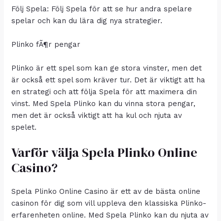
Följ Spela: Följ Spela för att se hur andra spelare
spelar och kan du lära dig nya strategier.
Plinko fÃ¶r pengar
Plinko är ett spel som kan ge stora vinster, men det
är också ett spel som kräver tur. Det är viktigt att ha
en strategi och att följa Spela för att maximera din
vinst. Med Spela Plinko kan du vinna stora pengar,
men det är också viktigt att ha kul och njuta av
spelet.
Varför välja Spela Plinko Online
Casino?
Spela Plinko Online Casino är ett av de bästa online
casinon för dig som vill uppleva den klassiska Plinko-
erfarenheten online. Med Spela Plinko kan du njuta av