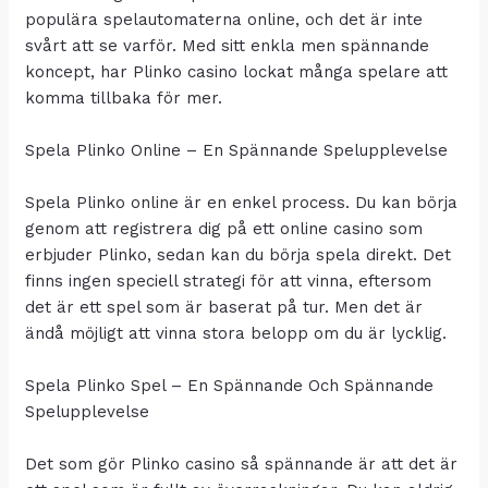
populära spelautomaterna online, och det är inte
svårt att se varför. Med sitt enkla men spännande
koncept, har Plinko casino lockat många spelare att
komma tillbaka för mer.
Spela Plinko Online – En Spännande Spelupplevelse
Spela Plinko online är en enkel process. Du kan börja
genom att registrera dig på ett online casino som
erbjuder Plinko, sedan kan du börja spela direkt. Det
finns ingen speciell strategi för att vinna, eftersom
det är ett spel som är baserat på tur. Men det är
ändå möjligt att vinna stora belopp om du är lycklig.
Spela Plinko Spel – En Spännande Och Spännande
Spelupplevelse
Det som gör Plinko casino så spännande är att det är