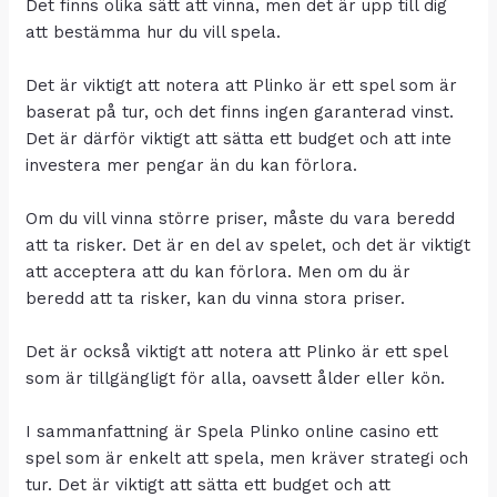
Det finns olika sätt att vinna, men det är upp till dig
att bestämma hur du vill spela.
Det är viktigt att notera att Plinko är ett spel som är
baserat på tur, och det finns ingen garanterad vinst.
Det är därför viktigt att sätta ett budget och att inte
investera mer pengar än du kan förlora.
Om du vill vinna större priser, måste du vara beredd
att ta risker. Det är en del av spelet, och det är viktigt
att acceptera att du kan förlora. Men om du är
beredd att ta risker, kan du vinna stora priser.
Det är också viktigt att notera att Plinko är ett spel
som är tillgängligt för alla, oavsett ålder eller kön.
I sammanfattning är Spela Plinko online casino ett
spel som är enkelt att spela, men kräver strategi och
tur. Det är viktigt att sätta ett budget och att