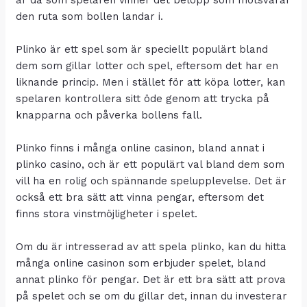
den ruta som bollen landar i.
Plinko är ett spel som är speciellt populärt bland
dem som gillar lotter och spel, eftersom det har en
liknande princip. Men i stället för att köpa lotter, kan
spelaren kontrollera sitt öde genom att trycka på
knapparna och påverka bollens fall.
Plinko finns i många online casinon, bland annat i
plinko casino, och är ett populärt val bland dem som
vill ha en rolig och spännande spelupplevelse. Det är
också ett bra sätt att vinna pengar, eftersom det
finns stora vinstmöjligheter i spelet.
Om du är intresserad av att spela plinko, kan du hitta
många online casinon som erbjuder spelet, bland
annat plinko för pengar. Det är ett bra sätt att prova
på spelet och se om du gillar det, innan du investerar