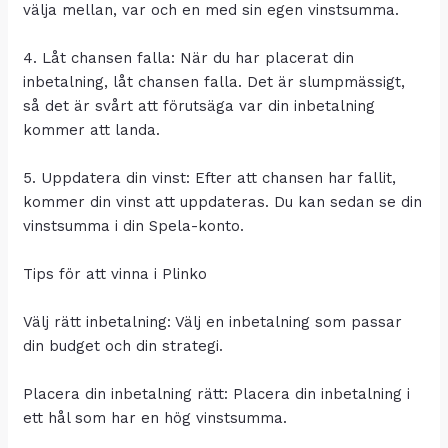
välja mellan, var och en med sin egen vinstsumma.
4. Låt chansen falla: När du har placerat din
inbetalning, låt chansen falla. Det är slumpmässigt,
så det är svårt att förutsäga var din inbetalning
kommer att landa.
5. Uppdatera din vinst: Efter att chansen har fallit,
kommer din vinst att uppdateras. Du kan sedan se din
vinstsumma i din Spela-konto.
Tips för att vinna i Plinko
Välj rätt inbetalning: Välj en inbetalning som passar
din budget och din strategi.
Placera din inbetalning rätt: Placera din inbetalning i
ett hål som har en hög vinstsumma.