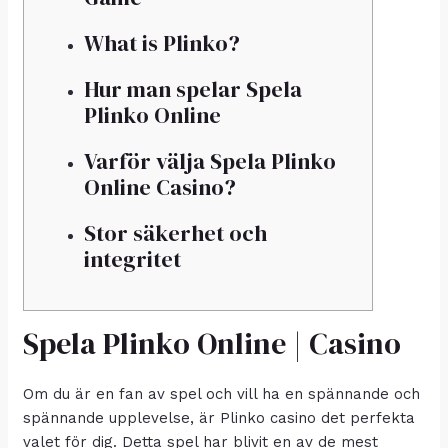
What is Plinko?
Hur man spelar Spela
Plinko Online
Varför välja Spela Plinko
Online Casino?
Stor säkerhet och
integritet
Spela Plinko Online | Casino
Om du är en fan av spel och vill ha en spännande och
spännande upplevelse, är Plinko casino det perfekta
valet för dig. Detta spel har blivit en av de mest