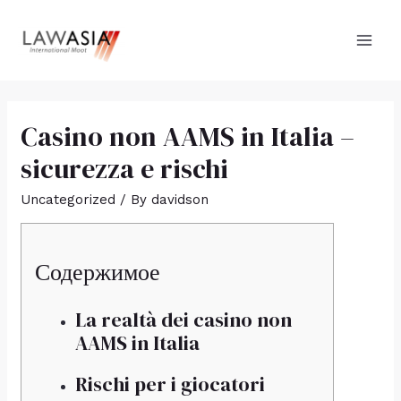
Casino non AAMS in Italia –
sicurezza e rischi
Uncategorized
/ By
davidson
Содержимое
La realtà dei casino non
AAMS in Italia
Rischi per i giocatori