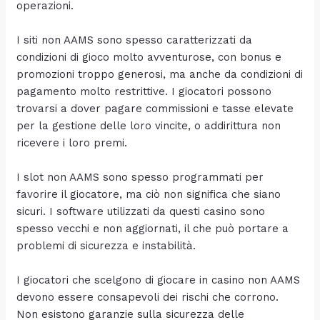
operazioni.
I siti non AAMS sono spesso caratterizzati da
condizioni di gioco molto avventurose, con bonus e
promozioni troppo generosi, ma anche da condizioni di
pagamento molto restrittive. I giocatori possono
trovarsi a dover pagare commissioni e tasse elevate
per la gestione delle loro vincite, o addirittura non
ricevere i loro premi.
I slot non AAMS sono spesso programmati per
favorire il giocatore, ma ciò non significa che siano
sicuri. I software utilizzati da questi casino sono
spesso vecchi e non aggiornati, il che può portare a
problemi di sicurezza e instabilità.
I giocatori che scelgono di giocare in casino non AAMS
devono essere consapevoli dei rischi che corrono.
Non esistono garanzie sulla sicurezza delle