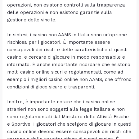
operazioni, non esistono controlli sulla trasparenza
delle operazioni e non esistono garanzie sulla
gestione delle vincite.
In sintesi, i casino non AAMS in Italia sono un’opzione
rischiosa per i giocatori. È importante essere
consapevoli dei rischi e delle caratteristiche di questi
casino, e cercare di giocare in modo responsabile e
informato. È anche importante ricordare che esistono
molti casino online sicuri e regolamentati, come ad
esempio i migliori casinò online non AAMS, che offrono
condizioni di gioco sicure e trasparenti.
Inoltre, è importante notare che i casino online
stranieri non sono soggetti alla legge italiana e non
sono regolamentati dal Ministero delle Attività Fisiche
e Sportive. I giocatori che scelgono di giocare in questi
casino online devono essere consapevoli dei rischi che