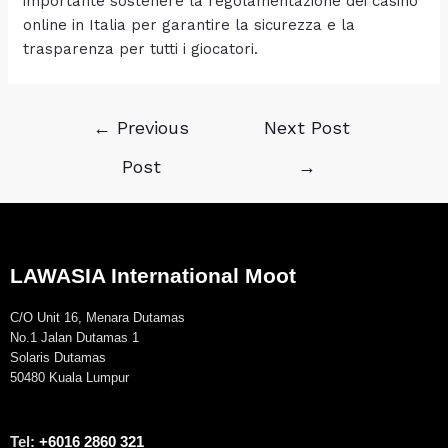
importante sostenere la regolamentazione dei casinò
online in Italia per garantire la sicurezza e la
trasparenza per tutti i giocatori.
←
Previous
Next Post
Post
→
LAWASIA International Moot
C/O Unit 16, Menara Dutamas
No.1 Jalan Dutamas 1
Solaris Dutamas
50480 Kuala Lumpur
Tel:
+6016 2860 321