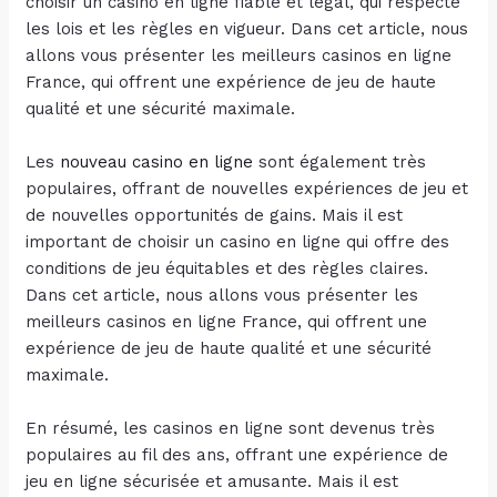
choisir un casino en ligne fiable et légal, qui respecte
les lois et les règles en vigueur. Dans cet article, nous
allons vous présenter les meilleurs casinos en ligne
France, qui offrent une expérience de jeu de haute
qualité et une sécurité maximale.
Les
nouveau casino en ligne
sont également très
populaires, offrant de nouvelles expériences de jeu et
de nouvelles opportunités de gains. Mais il est
important de choisir un casino en ligne qui offre des
conditions de jeu équitables et des règles claires.
Dans cet article, nous allons vous présenter les
meilleurs casinos en ligne France, qui offrent une
expérience de jeu de haute qualité et une sécurité
maximale.
En résumé, les casinos en ligne sont devenus très
populaires au fil des ans, offrant une expérience de
jeu en ligne sécurisée et amusante. Mais il est