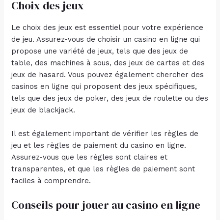
Choix des jeux
Le choix des jeux est essentiel pour votre expérience
de jeu. Assurez-vous de choisir un casino en ligne qui
propose une variété de jeux, tels que des jeux de
table, des machines à sous, des jeux de cartes et des
jeux de hasard. Vous pouvez également chercher des
casinos en ligne qui proposent des jeux spécifiques,
tels que des jeux de poker, des jeux de roulette ou des
jeux de blackjack.
Il est également important de vérifier les règles de
jeu et les règles de paiement du casino en ligne.
Assurez-vous que les règles sont claires et
transparentes, et que les règles de paiement sont
faciles à comprendre.
Conseils pour jouer au casino en ligne