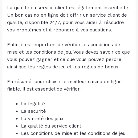
La qualité du service client est également essentielle.
Un bon casino en ligne doit offrir un service client de
qualité, disponible 24/7, pour vous aider à résoudre
vos problèmes et à répondre à vos questions.
Enfin, il est important de vérifier les conditions de
mise et les conditions de jeu. Vous devez savoir ce que
vous pouvez gagner et ce que vous pouvez perdre,
ainsi que les règles de jeu et les règles de bonus.
En résumé, pour choisir le meilleur casino en ligne
fiable, il est essentiel de vérifier :
La légalité
La sécurité
La variété des jeux
La qualité du service client
Les conditions de mise et les conditions de jeu