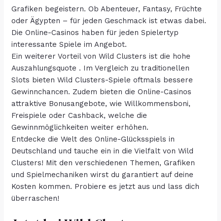
Grafiken begeistern. Ob Abenteuer, Fantasy, Früchte
oder Ägypten – für jeden Geschmack ist etwas dabei.
Die Online-Casinos haben für jeden Spielertyp
interessante Spiele im Angebot.
Ein weiterer Vorteil von Wild Clusters ist die hohe
Auszahlungsquote . Im Vergleich zu traditionellen
Slots bieten Wild Clusters-Spiele oftmals bessere
Gewinnchancen. Zudem bieten die Online-Casinos
attraktive Bonusangebote, wie Willkommensboni,
Freispiele oder Cashback, welche die
Gewinnmöglichkeiten weiter erhöhen.
Entdecke die Welt des Online-Glücksspiels in
Deutschland und tauche ein in die Vielfalt von Wild
Clusters! Mit den verschiedenen Themen, Grafiken
und Spielmechaniken wirst du garantiert auf deine
Kosten kommen. Probiere es jetzt aus und lass dich
überraschen!