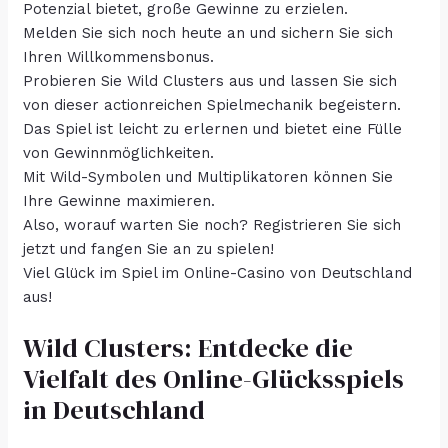
Potenzial bietet, große Gewinne zu erzielen.
Melden Sie sich noch heute an und sichern Sie sich
Ihren Willkommensbonus.
Probieren Sie Wild Clusters aus und lassen Sie sich
von dieser actionreichen Spielmechanik begeistern.
Das Spiel ist leicht zu erlernen und bietet eine Fülle
von Gewinnmöglichkeiten.
Mit Wild-Symbolen und Multiplikatoren können Sie
Ihre Gewinne maximieren.
Also, worauf warten Sie noch? Registrieren Sie sich
jetzt und fangen Sie an zu spielen!
Viel Glück im Spiel im Online-Casino von Deutschland
aus!
Wild Clusters: Entdecke die
Vielfalt des Online-Glücksspiels
in Deutschland