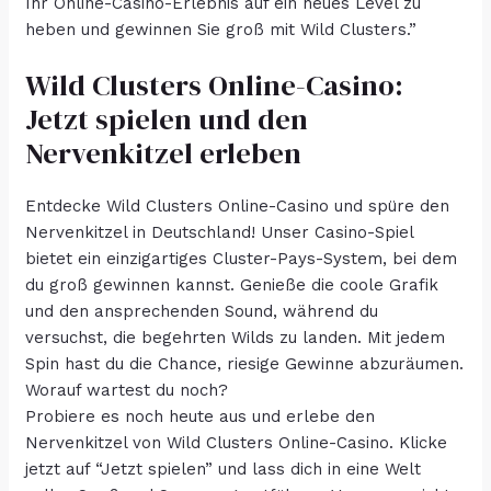
Ihr Online-Casino-Erlebnis auf ein neues Level zu
heben und gewinnen Sie groß mit Wild Clusters.”
Wild Clusters Online-Casino:
Jetzt spielen und den
Nervenkitzel erleben
Entdecke Wild Clusters Online-Casino und spüre den
Nervenkitzel in Deutschland! Unser Casino-Spiel
bietet ein einzigartiges Cluster-Pays-System, bei dem
du groß gewinnen kannst. Genieße die coole Grafik
und den ansprechenden Sound, während du
versuchst, die begehrten Wilds zu landen. Mit jedem
Spin hast du die Chance, riesige Gewinne abzuräumen.
Worauf wartest du noch?
Probiere es noch heute aus und erlebe den
Nervenkitzel von Wild Clusters Online-Casino. Klicke
jetzt auf “Jetzt spielen” und lass dich in eine Welt