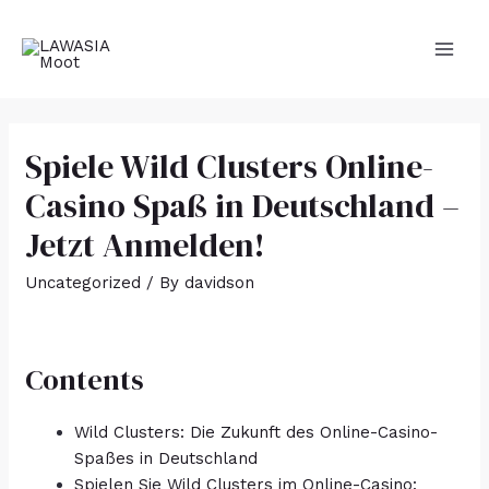
Spiele Wild Clusters Online-
Casino Spaß in Deutschland –
Jetzt Anmelden!
Uncategorized
/ By
davidson
Contents
Wild Clusters: Die Zukunft des Online-Casino-
Spaßes in Deutschland
Spielen Sie Wild Clusters im Online-Casino: