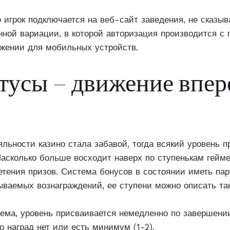
о игрок подключается на веб-сайт заведения, не сказыв
ной вариации, в которой авторизация производится с
ожении для мобильных устройств.
тусы – движение впер
льности казино стала забавой, тогда всякий уровень п
асколько больше восходит наверх по ступенькам гейме
тения призов. Система бонусов в состоянии иметь пар
ываемых вознаграждений, ее ступени можно описать так
ема, уровень присваивается немедленно по завершени
о наград нет или есть минимум (1-2).