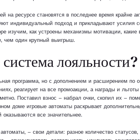
ей на ресурсе становятся в последнее время крайне ак
яют индивидуальный подход и прикладывают усилия с
ре изучим, как устроены механизмы мотивации, какие 
е, чем один крупный выигрыш.
е система лояльности?
льная программа, но с дополнением и расширением по 
аниях, реагирует на все промоакции, а награды и льгот
аметно. Поставил взнос – набрал очки, скопил их – по
горном доме игровые автоматы раскрывает дополнитель
й оказываются все значительнее.
 автоматы, – свои детали: разное количество статусов,