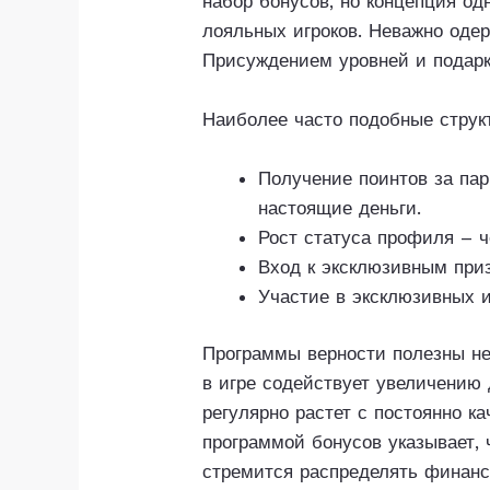
набор бонусов, но концепция од
лояльных игроков. Неважно одер
Присуждением уровней и подарк
Наиболее часто подобные струк
Получение поинтов за пар
настоящие деньги.
Рост статуса профиля – ч
Вход к эксклюзивным при
Участие в эксклюзивных и
Программы верности полезны не 
в игре содействует увеличению 
регулярно растет с постоянно к
программой бонусов указывает, 
стремится распределять финанс