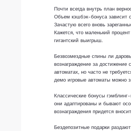
Почти всегда внутрь план верно
Объем кэшбэк-бонуса зависит от
Зачастую всего вновь зареганны
Кажется, что маленький процент
гигантский выигрыш.
Безвозмездные спины ли даровы
вознаграждение за достижение 
автоматах, но часто не требуетс
демо игровые автоматы можно з
Классические бонусы гэмблинг-
они адаптированы и бывают осо
вознаграждения придется вноси
Бездепозитные подарки раздают 