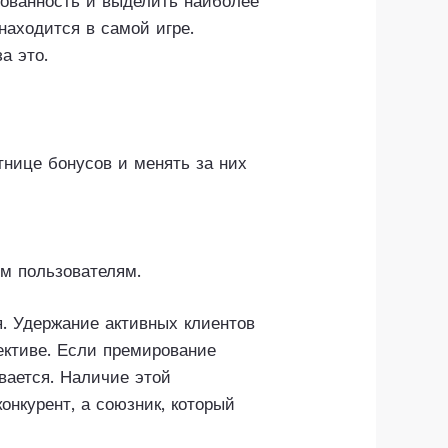
сованность и выделить наиболее
находится в самой игре.
а это.
тнице бонусов и менять за них
им пользователям.
я. Удержание активных клиентов
ективе. Если премирование
ивается. Наличие этой
онкурент, а союзник, который