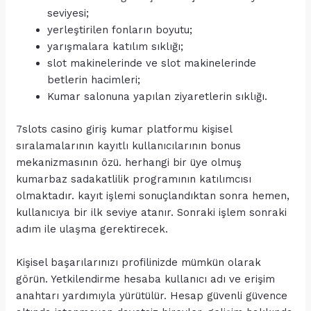
seviyesi;
yerleştirilen fonların boyutu;
yarışmalara katılım sıklığı;
slot makinelerinde ve slot makinelerinde
betlerin hacimleri;
Kumar salonuna yapılan ziyaretlerin sıklığı.
7slots casino giriş kumar platformu kişisel
sıralamalarının kayıtlı kullanıcılarının bonus
mekanizmasının özü. herhangi bir üye olmuş
kumarbaz sadakatlilik programının katılımcısı
olmaktadır. kayıt işlemi sonuçlandıktan sonra hemen,
kullanıcıya bir ilk seviye atanır. Sonraki işlem sonraki
adım ile ulaşma gerektirecek.
Kişisel başarılarınızı profilinizde mümkün olarak
görün. Yetkilendirme hesaba kullanıcı adı ve erişim
anahtarı yardımıyla yürütülür. Hesap güvenli güvence