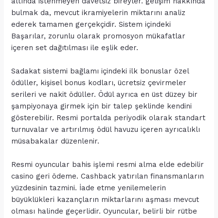
altında istenmeyen davetsiz bireyler. gelişim hakkında
bulmak da, mevcut ikramiyelerin miktarını analiz
ederek tamamen gerçekçidir. Sistem içindeki
Başarılar, zorunlu olarak promosyon mükafatlar
içeren set dağıtılması ile eşlik eder.
Sadakat sistemi bağlamı içindeki ilk bonuslar özel
ödüller, kişisel bonus kodları, ücretsiz çevirmeler
serileri ve nakit ödüller. Ödül ayrıca en üst düzey bir
şampiyonaya girmek için bir talep şeklinde kendini
gösterebilir. Resmi portalda periyodik olarak standart
turnuvalar ve artırılmış ödül havuzu içeren ayrıcalıklı
müsabakalar düzenlenir.
Resmi oyuncular bahis işlemi resmi alma elde edebilir
casino geri ödeme. Cashback yatırılan finansmanların
yüzdesinin tazmini. İade etme yenilemelerin
büyüklükleri kazançların miktarlarını aşması mevcut
olması halinde geçerlidir. Oyuncular, belirli bir rütbe