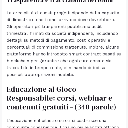
La credibilità di questi progetti dipende dalla capacità
di dimostrare che i fondi arrivano dove dovrebbero.
Gli operatori più trasparenti pubblicano audit
trimestrali firmati da società indipendenti, includendo
dettagli su metodi di pagamento, costi operativi e
percentuali di commissione trattenute. Inoltre, alcune
piattaforme hanno introdotto smart contract basati su
blockchain per garantire che ogni euro donato sia
tracciabile in tempo reale, eliminando dubbi su
possibili appropriazioni indebite.
Educazione al Gioco
Responsabile: corsi, webinar e
contenuti gratuiti – (340 parole)
L’educazione è il pilastro su cui si costruisce una
community consapevole. I casinò più avanzati offrono