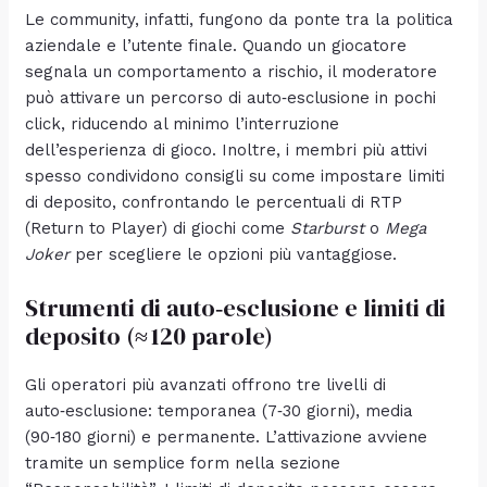
Le community, infatti, fungono da ponte tra la politica
aziendale e l’utente finale. Quando un giocatore
segnala un comportamento a rischio, il moderatore
può attivare un percorso di auto‑esclusione in pochi
click, riducendo al minimo l’interruzione
dell’esperienza di gioco. Inoltre, i membri più attivi
spesso condividono consigli su come impostare limiti
di deposito, confrontando le percentuali di RTP
(Return to Player) di giochi come
Starburst
o
Mega
Joker
per scegliere le opzioni più vantaggiose.
Strumenti di auto‑esclusione e limiti di
deposito (≈ 120 parole)
Gli operatori più avanzati offrono tre livelli di
auto‑esclusione: temporanea (7‑30 giorni), media
(90‑180 giorni) e permanente. L’attivazione avviene
tramite un semplice form nella sezione