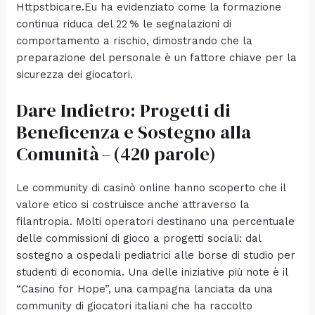
Httpstbicare.Eu ha evidenziato come la formazione
continua riduca del 22 % le segnalazioni di
comportamento a rischio, dimostrando che la
preparazione del personale è un fattore chiave per la
sicurezza dei giocatori.
Dare Indietro: Progetti di
Beneficenza e Sostegno alla
Comunità – (420 parole)
Le community di casinò online hanno scoperto che il
valore etico si costruisce anche attraverso la
filantropia. Molti operatori destinano una percentuale
delle commissioni di gioco a progetti sociali: dal
sostegno a ospedali pediatrici alle borse di studio per
studenti di economia. Una delle iniziative più note è il
“Casino for Hope”, una campagna lanciata da una
community di giocatori italiani che ha raccolto