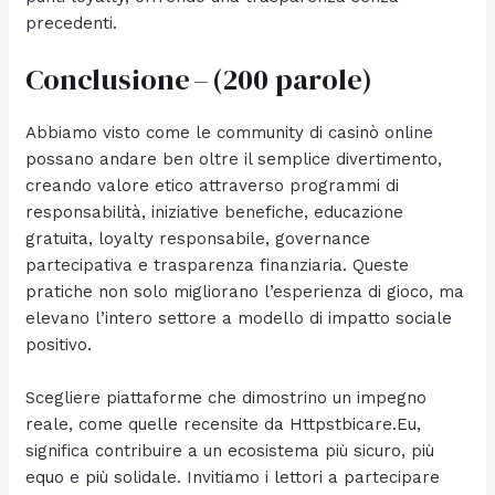
precedenti.
Conclusione – (200 parole)
Abbiamo visto come le community di casinò online
possano andare ben oltre il semplice divertimento,
creando valore etico attraverso programmi di
responsabilità, iniziative benefiche, educazione
gratuita, loyalty responsabile, governance
partecipativa e trasparenza finanziaria. Queste
pratiche non solo migliorano l’esperienza di gioco, ma
elevano l’intero settore a modello di impatto sociale
positivo.
Scegliere piattaforme che dimostrino un impegno
reale, come quelle recensite da Httpstbicare.Eu,
significa contribuire a un ecosistema più sicuro, più
equo e più solidale. Invitiamo i lettori a partecipare