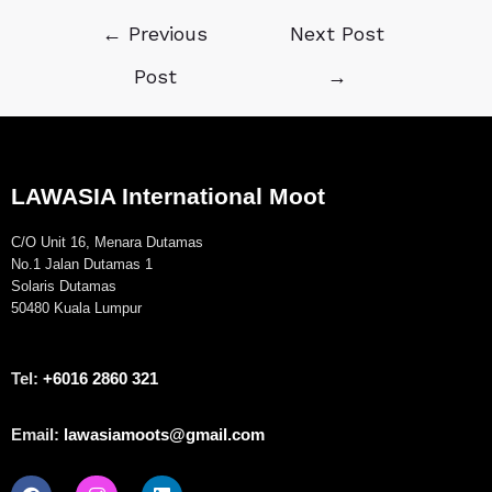
←
Previous
Next Post
Post
→
LAWASIA International Moot
C/O Unit 16, Menara Dutamas
No.1 Jalan Dutamas 1
Solaris Dutamas
50480 Kuala Lumpur
Tel:
+6016 2860 321
Email:
lawasiamoots@gmail.com