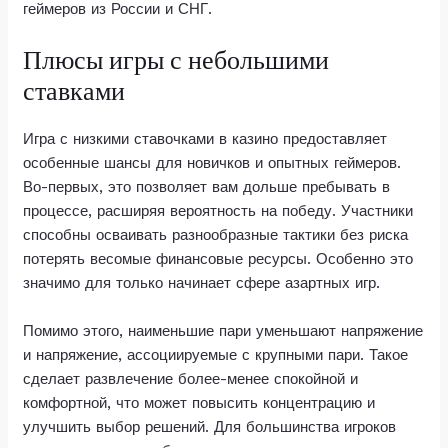
геймеров из России и СНГ.
Плюсы игры с небольшими
ставками
Игра с низкими ставочками в казино предоставляет
особенные шансы для новичков и опытных геймеров.
Во-первых, это позволяет вам дольше пребывать в
процессе, расширяя вероятность на победу. Участники
способны осваивать разнообразные тактики без риска
потерять весомые финансовые ресурсы. Особенно это
значимо для только начинает сфере азартных игр.
Помимо этого, наименьшие пари уменьшают напряжение
и напряжение, ассоциируемые с крупными пари. Такое
сделает развлечение более-менее спокойной и
комфортной, что может повысить концентрацию и
улучшить выбор решений. Для большинства игроков