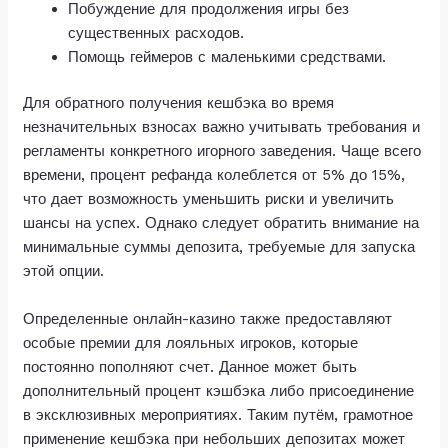
Побуждение для продолжения игры без
существенных расходов.
Помощь геймеров с маленькими средствами.
Для обратного получения кешбэка во время
незначительных взносах важно учитывать требования и
регламенты конкретного игорного заведения. Чаще всего
времени, процент рефанда колеблется от 5% до 15%,
что дает возможность уменьшить риски и увеличить
шансы на успех. Однако следует обратить внимание на
минимальные суммы депозита, требуемые для запуска
этой опции.
Определенные онлайн-казино также предоставляют
особые премии для лояльных игроков, которые
постоянно пополняют счет. Данное может быть
дополнительный процент кэшбэка либо присоединение
в эксклюзивных мероприятиях. Таким путём, грамотное
применение кешбэка при небольших депозитах может