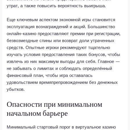
утрат, а также повысить вероятность выигрыша.
Еще ключевым аспектом экономной игры становится
эксплуатация вознаграждений и акций. Большинство
онлайн-казино предоставляют премии при регистрации,
безвозмездные спины или возврат доли утраченных
средств. Опытные игроки рекомендуют тщательно
изучать условия предоставления таких бонусов, чтобы
извлечь из них максимум выгоды для себя. Главное —
не забывать о лимитах и соблюдать определённый
финансовый план, чтобы игра оставалась
удовольствием времяпрепровождением без денежных
убытков.
Опасности при минимальном
начальном барьере
Минимальный стартовый порог в виртуальное казино