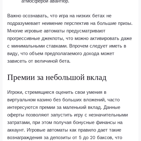
атмосферой авантюр.
Важно осознавать, что игра на низких бетах не
подразумевает неимение перспектив на большие призы.
Многие игровые автоматы предусматривают
прогрессивные джекпоты, что можно активировать даже
с минимальными ставками. Впрочем следует иметь в
виду, что объем предполагаемого дохода может
зависеть от величиной бета.
Премии за небольшой вклад
Игроки, стремящиеся оценить свои умения в
виртуальном казино без больших вложений, часто
интересуются премии за маленький вклад. Данные
оферты позволяют запустить игру с незначительными
затратами, при этом получая бонусные финансы на
аккаунт. Игровые автоматы как правило дает такие
вознаграждения за депозиты от 5 до 20 баксов, что