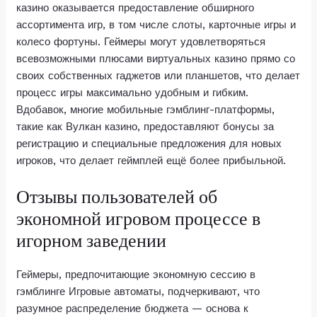
казино оказывается предоставление обширного
ассортимента игр, в том числе слоты, карточные игры и
колесо фортуны. Геймеры могут удовлетворяться
всевозможными плюсами виртуальных казино прямо со
своих собственных гаджетов или планшетов, что делает
процесс игры максимально удобным и гибким.
Вдобавок, многие мобильные гэмблинг-платформы,
такие как Вулкан казино, предоставляют бонусы за
регистрацию и специальные предложения для новых
игроков, что делает геймплей ещё более прибыльной.
Отзывы пользователей об
экономной игровом процессе в
игорном заведении
Геймеры, предпочитающие экономную сессию в
гэмблинге Игровые автоматы, подчеркивают, что
разумное распределение бюджета — основа к