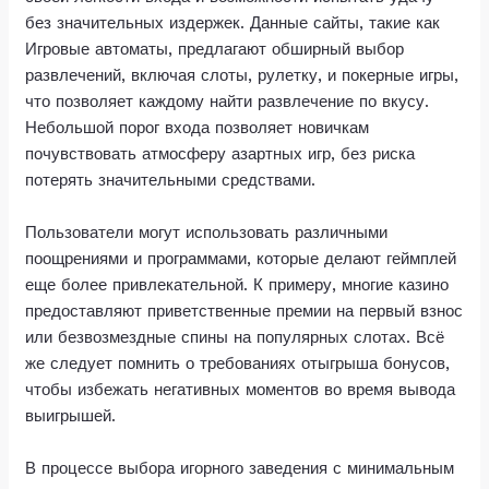
без значительных издержек. Данные сайты, такие как
Игровые автоматы, предлагают обширный выбор
развлечений, включая слоты, рулетку, и покерные игры,
что позволяет каждому найти развлечение по вкусу.
Небольшой порог входа позволяет новичкам
почувствовать атмосферу азартных игр, без риска
потерять значительными средствами.
Пользователи могут использовать различными
поощрениями и программами, которые делают геймплей
еще более привлекательной. К примеру, многие казино
предоставляют приветственные премии на первый взнос
или безвозмездные спины на популярных слотах. Всё
же следует помнить о требованиях отыгрыша бонусов,
чтобы избежать негативных моментов во время вывода
выигрышей.
В процессе выбора игорного заведения с минимальным