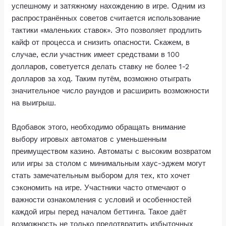
успешному и затяжному нахождению в игре. Одним из
распространённых советов считается использование
тактики «маленьких ставок». Это позволяет продлить
кайф от процесса и снизить опасности. Скажем, в
случае, если участник имеет средствами в 100
долларов, советуется делать ставку не более 1-2
долларов за ход. Таким путём, возможно отыграть
значительное число раундов и расширить возможности
на выигрыш.
Вдобавок этого, необходимо обращать внимание
выбору игровых автоматов с уменьшенным
преимуществом казино. Автоматы с высоким возвратом
или игры за столом с минимальным хаус-эджем могут
стать замечательным выбором для тех, кто хочет
сэкономить на игре. Участники часто отмечают о
важности ознакомления с условий и особенностей
каждой игры перед началом беттинга. Такое даёт
возможность не только предотвратить избыточных