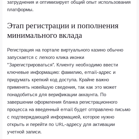
затруднения и оптимизирует общий опыт использования
платформы.
Этап регистрации и пополнения
минимального вклада
Регистрация на портале виртуального казино обычно
запускается с легкого клика иконки
"Зарегистрироваться". Клиенту необходимо ввести
ключевые информацию: фамилию, email-адрес и
придумать крепкий код доступа. Крайне важно
применять новейшую сведения, так как это может
понадобиться для верификации аккаунта. По
завершении оформления бланка регистрационного
процесса на введенный email будет отправлено письмо
с подтверждающей информацией, которое нужно
открыть и перейти по URL-адресу для активации
учетной записи.