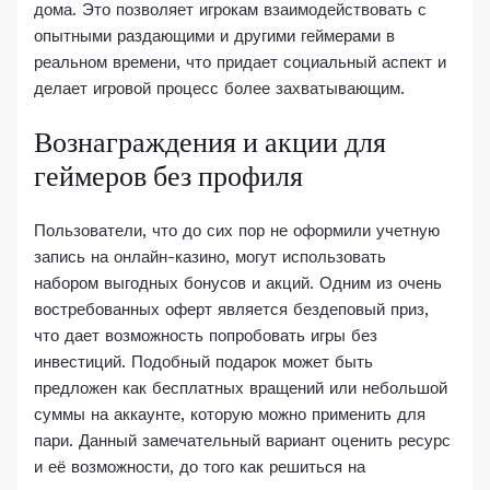
дома. Это позволяет игрокам взаимодействовать с
опытными раздающими и другими геймерами в
реальном времени, что придает социальный аспект и
делает игровой процесс более захватывающим.
Вознаграждения и акции для
геймеров без профиля
Пользователи, что до сих пор не оформили учетную
запись на онлайн-казино, могут использовать
набором выгодных бонусов и акций. Одним из очень
востребованных оферт является бездеповый приз,
что дает возможность попробовать игры без
инвестиций. Подобный подарок может быть
предложен как бесплатных вращений или небольшой
суммы на аккаунте, которую можно применить для
пари. Данный замечательный вариант оценить ресурс
и её возможности, до того как решиться на