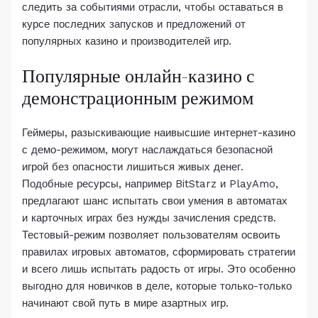
следить за событиями отрасли, чтобы оставаться в
курсе последних запусков и предложений от
популярных казино и производителей игр.
Популярные онлайн-казино с
демонстрационным режимом
Геймеры, разыскивающие наивысшие интернет-казино
с демо-режимом, могут наслаждаться безопасной
игрой без опасности лишиться живых денег.
Подобные ресурсы, например BitStarz и PlayAmo,
предлагают шанс испытать свои умения в автоматах
и карточных играх без нужды зачисления средств.
Тестовый-режим позволяет пользователям освоить
правилах игровых автоматов, сформировать стратегии
и всего лишь испытать радость от игры. Это особенно
выгодно для новичков в деле, которые только-только
начинают свой путь в мире азартных игр.