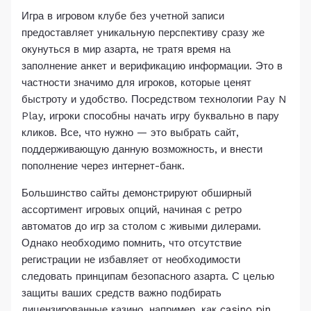
Игра в игровом клубе без учетной записи
предоставляет уникальную перспективу сразу же
окунуться в мир азарта, не тратя время на
заполнение анкет и верификацию информации. Это в
частности значимо для игроков, которые ценят
быстроту и удобство. Посредством технологии Pay N
Play, игроки способны начать игру буквально в пару
кликов. Все, что нужно — это выбрать сайт,
поддерживающую данную возможность, и внести
пополнение через интернет-банк.
Большинство сайты демонстрируют обширный
ассортимент игровых опций, начиная с ретро
автоматов до игр за столом с живыми дилерами.
Однако необходимо помнить, что отсутствие
регистрации не избавляет от необходимости
следовать принципам безопасного азарта. С целью
защиты ваших средств важно подбирать
лицензированные казино, например, как
casino pin