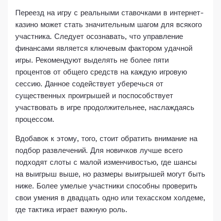
Переезд на игру с реальными ставочками в интернет-
казино может стать значительным шагом для всякого
участника. Следует осознавать, что управление
финансами является ключевым фактором удачной
игры. Рекомендуют выделять не более пяти
процентов от общего средств на каждую игровую
сессию. Данное содействует уберечься от
существенных проигрышей и поспособствует
участвовать в игре продолжительнее, наслаждаясь
процессом.
Вдобавок к этому, того, стоит обратить внимание на
подбор развлечений. Для новичков лучше всего
подходят слоты с малой изменчивостью, где шансы
на выигрыш выше, но размеры выигрышей могут быть
ниже. Более умелые участники способны проверить
свои умения в двадцать одно или техасском холдеме,
где тактика играет важную роль.