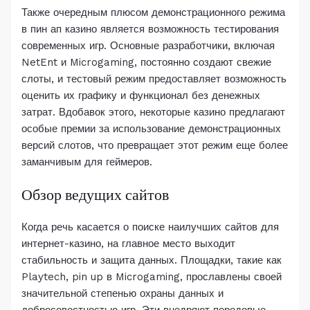
Также очередным плюсом демонстрационного режима
в пин ап казино является возможность тестирования
современных игр. Основные разработчики, включая
NetEnt и Microgaming, постоянно создают свежие
слоты, и тестовый режим предоставляет возможность
оценить их графику и функционал без денежных
затрат. Вдобавок этого, некоторые казино предлагают
особые премии за использование демонстрационных
версий слотов, что превращает этот режим еще более
заманчивым для геймеров.
Обзор ведущих сайтов
Когда речь касается о поиске наилучших сайтов для
интернет-казино, на главное место выходит
стабильность и защита данных. Площадки, такие как
Playtech, pin up в Microgaming, прославлены своей
значительной степенью охраны данных и