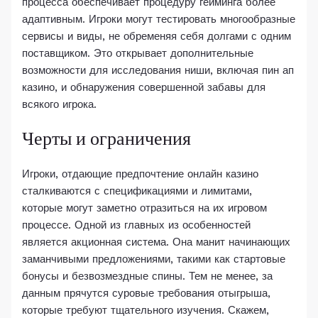
процесса обеспечивает процедуру гейминга более
адаптивным. Игроки могут тестировать многообразные
сервисы и виды, не обременяя себя долгами с одним
поставщиком. Это открывает дополнительные
возможности для исследования ниши, включая пин ап
казино, и обнаружения совершенной забавы для
всякого игрока.
Черты и ограничения
Игроки, отдающие предпочтение онлайн казино
сталкиваются с спецификациями и лимитами,
которые могут заметно отразиться на их игровом
процессе. Одной из главных из особенностей
является акционная система. Она манит начинающих
заманчивыми предложениями, такими как стартовые
бонусы и безвозмездные спины. Тем не менее, за
данным прячутся суровые требования отыгрыша,
которые требуют тщательного изучения. Скажем,