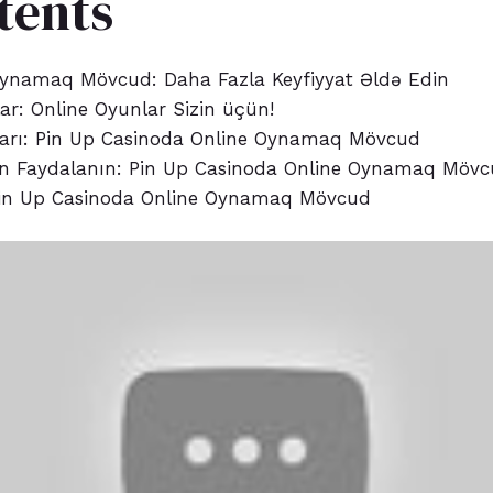
tents
Oynamaq Mövcud: Daha Fazla Keyfiyyat Əldə Edin
lar: Online Oyunlar Sizin üçün!
ları: Pin Up Casinoda Online Oynamaq Mövcud
an Faydalanın: Pin Up Casinoda Online Oynamaq Möv
Pin Up Casinoda Online Oynamaq Mövcud