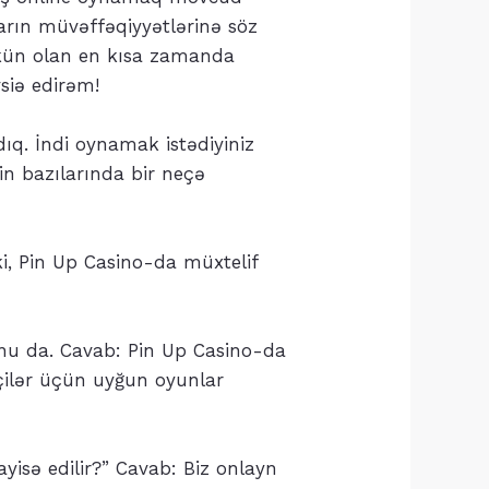
arın müvəffəqiyyətlərinə söz
mkün olan en kısa zamanda
vsiə edirəm!
ıq. İndi oynamak istədiyiniz
in bazılarında bir neçə
, Pin Up Casino-da müxtelif
nu da. Cavab: Pin Up Casino-da
əçilər üçün uyğun oyunlar
yisə edilir?” Cavab: Biz onlayn