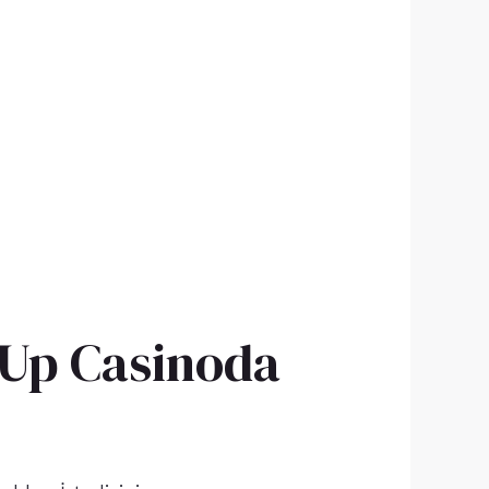
 Up Casinoda