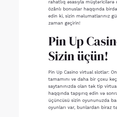
rahatlıq əsasıyla müştəricilərə 
özânlı bonuslar haqqında birdə
edin ki, sizin məlumatlarınız gü
zaman geçirin!
Pin Up Casin
Sizin üçün!
Pin Up Casino virtual slotlar: 
tamamını ve daha bir çoxu keçid
saytanınızda olan tək tip virtual
haqqında tapşırıq edin və sonra s
üçüncüsü sizin oyununuzda baş t
oyunları var, bunlardan biraz tə