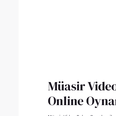
Müasir Vide
Online Oyn