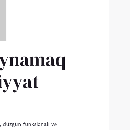
 Oynamaq
iyyat
, düzgün funksionalı və