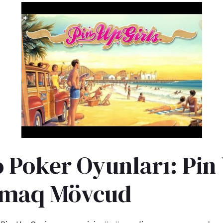
o Poker Oyunları: Pin
amaq Mövcud