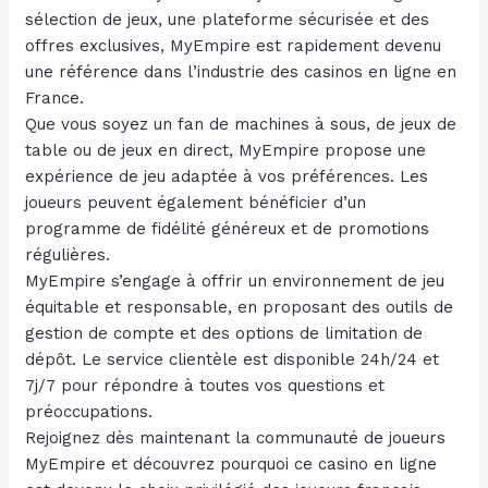
sélection de jeux, une plateforme sécurisée et des
offres exclusives, MyEmpire est rapidement devenu
une référence dans l’industrie des casinos en ligne en
France.
Que vous soyez un fan de machines à sous, de jeux de
table ou de jeux en direct, MyEmpire propose une
expérience de jeu adaptée à vos préférences. Les
joueurs peuvent également bénéficier d’un
programme de fidélité généreux et de promotions
régulières.
MyEmpire s’engage à offrir un environnement de jeu
équitable et responsable, en proposant des outils de
gestion de compte et des options de limitation de
dépôt. Le service clientèle est disponible 24h/24 et
7j/7 pour répondre à toutes vos questions et
préoccupations.
Rejoignez dès maintenant la communauté de joueurs
MyEmpire et découvrez pourquoi ce casino en ligne