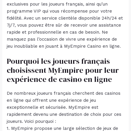
exclusives pour les joueurs français, ainsi qu’un
programme VIP qui vous récompense pour votre
fidélité. Avec un service clientèle disponible 24h/24 et
7j/7, vous pouvez être sûr de recevoir une assistance
rapide et professionnelle en cas de besoin. Ne
manquez pas l’occasion de vivre une expérience de
jeu inoubliable en jouant à MyEmpire Casino en ligne.
Pourquoi les joueurs français
choisissent MyEmpire pour leur
expérience de casino en ligne
De nombreux joueurs français cherchent des casinos
en ligne qui offrent une expérience de jeu
exceptionnelle et sécurisée. MyEmpire est
rapidement devenu une destination de choix pour ces
joueurs. Voici pourquoi :
1. MyEmpire propose une large sélection de jeux de