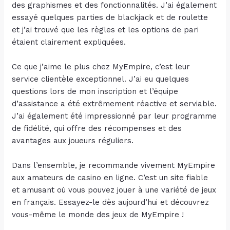
des graphismes et des fonctionnalités. J’ai également
essayé quelques parties de blackjack et de roulette
et j’ai trouvé que les règles et les options de pari
étaient clairement expliquées.
Ce que j’aime le plus chez MyEmpire, c’est leur
service clientèle exceptionnel. J’ai eu quelques
questions lors de mon inscription et l’équipe
d’assistance a été extrêmement réactive et serviable.
J’ai également été impressionné par leur programme
de fidélité, qui offre des récompenses et des
avantages aux joueurs réguliers.
Dans l’ensemble, je recommande vivement MyEmpire
aux amateurs de casino en ligne. C’est un site fiable
et amusant où vous pouvez jouer à une variété de jeux
en français. Essayez-le dès aujourd’hui et découvrez
vous-même le monde des jeux de MyEmpire !