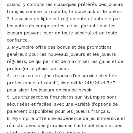
casino, y compris les classiques préférés des joueurs
français comme la roulette, le blackjack et le poker.
2. Le casino en ligne est réglementé et autorisé par
les autorités compétentes, ce qui garantit que les
joueurs peuvent jouer en toute sécurité et en toute
confiance.
3. MyEmpire offre des bonus et des promotions
généreux pour les nouveaux joueurs et les joueurs
réguliers, ce qui permet de maximiser les gains et de
prolonger le plaisir de jouer.
4. Le casino en ligne dispose d’un service clientèle
professionnel et réactif, disponible 24h/24 et 7j/7
pour aider les joueurs en cas de besoin.
5. Les transactions financières sur MyEmpire sont
sécurisées et faciles, avec une variété d’options de
paiement disponibles pour les joueurs français.
6. MyEmpire offre une expérience de jeu immersive et
réaliste, avec des graphismes haute définition et des
effets sonores de qualité supérieure.