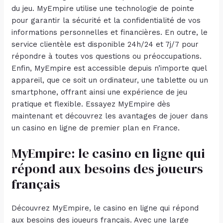
du jeu. MyEmpire utilise une technologie de pointe
pour garantir la sécurité et la confidentialité de vos
informations personnelles et financières. En outre, le
service clientèle est disponible 24h/24 et 7j/7 pour
répondre à toutes vos questions ou préoccupations.
Enfin, MyEmpire est accessible depuis n’importe quel
appareil, que ce soit un ordinateur, une tablette ou un
smartphone, offrant ainsi une expérience de jeu
pratique et flexible. Essayez MyEmpire dès
maintenant et découvrez les avantages de jouer dans
un casino en ligne de premier plan en France.
MyEmpire: le casino en ligne qui
répond aux besoins des joueurs
français
Découvrez MyEmpire, le casino en ligne qui répond
aux besoins des joueurs français. Avec une large