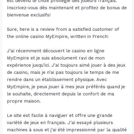
est devenu le choix privilégié des joueurs français.
Inscrivez-vous dès maintenant et profitez de bonus de
bienvenue exclusifs!
Sure, here is a review from a satisfied customer of
the online casino MyEmpire, written in French:
J’ai récemment découvert le casino en ligne
MyEmpire et je suis absolument ravi de mon
expérience jusqu’ici. J’ai toujours aimé jouer à des jeux
de casino, mais je n’ai pas toujours le temps de me
rendre dans un établissement physique. Avec
MyEmpire, je peux jouer à mes jeux préférés quand je
le souhaite, directement depuis le confort de ma
propre maison.
Le site est facile à naviguer et offre une grande
variété de jeux en français. J’ai essayé plusieurs
machines à sous et j’ai été impressionné par la qualité