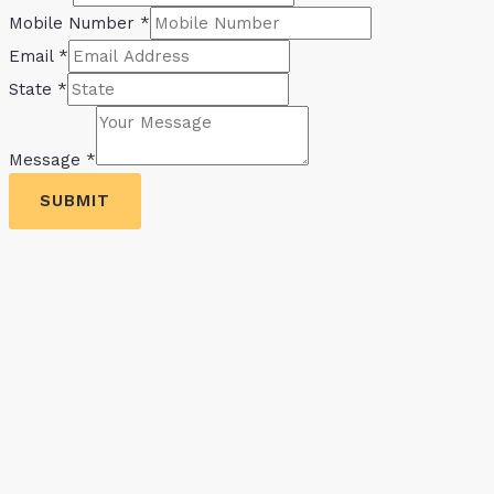
Mobile Number
*
Email
*
State
*
Message
*
SUBMIT