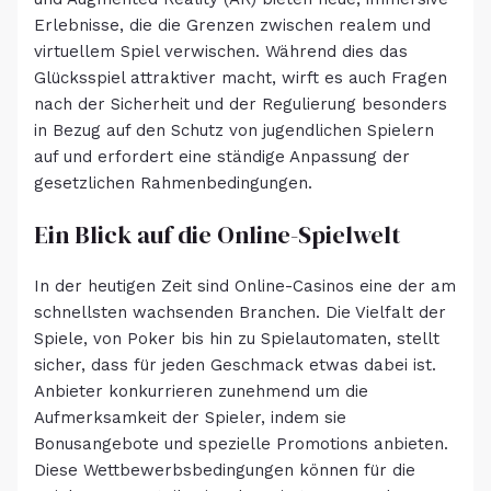
Erlebnisse, die die Grenzen zwischen realem und
virtuellem Spiel verwischen. Während dies das
Glücksspiel attraktiver macht, wirft es auch Fragen
nach der Sicherheit und der Regulierung besonders
in Bezug auf den Schutz von jugendlichen Spielern
auf und erfordert eine ständige Anpassung der
gesetzlichen Rahmenbedingungen.
Ein Blick auf die Online-Spielwelt
In der heutigen Zeit sind Online-Casinos eine der am
schnellsten wachsenden Branchen. Die Vielfalt der
Spiele, von Poker bis hin zu Spielautomaten, stellt
sicher, dass für jeden Geschmack etwas dabei ist.
Anbieter konkurrieren zunehmend um die
Aufmerksamkeit der Spieler, indem sie
Bonusangebote und spezielle Promotions anbieten.
Diese Wettbewerbsbedingungen können für die