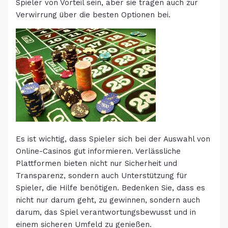
Spieler von Vorteil sein, aber sie tragen auch zur
Verwirrung über die besten Optionen bei.
Es ist wichtig, dass Spieler sich bei der Auswahl von
Online-Casinos gut informieren. Verlässliche
Plattformen bieten nicht nur Sicherheit und
Transparenz, sondern auch Unterstützung für
Spieler, die Hilfe benötigen. Bedenken Sie, dass es
nicht nur darum geht, zu gewinnen, sondern auch
darum, das Spiel verantwortungsbewusst und in
einem sicheren Umfeld zu genießen.