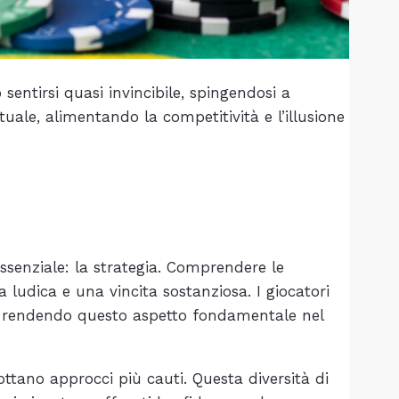
 sentirsi quasi invincibile, spingendosi a
le, alimentando la competitività e l’illusione
ssenziale: la strategia. Comprendere le
a ludica e una vincita sostanziosa. I giocatori
se, rendendo questo aspetto fondamentale nel
ttano approcci più cauti. Questa diversità di