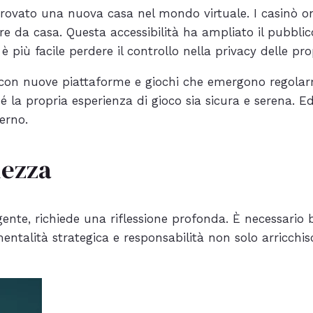
 trovato una nuova casa nel mondo virtuale. I casinò on
e da casa. Questa accessibilità ha ampliato il pubblico,
 più facile perdere il controllo nella privacy delle pr
, con nuove piattaforme e giochi che emergono regolarm
hé la propria esperienza di gioco sia sicura e serena. Ed
erno.
lezza
ente, richiede una riflessione profonda. È necessario bi
entalità strategica e responsabilità non solo arricchisc