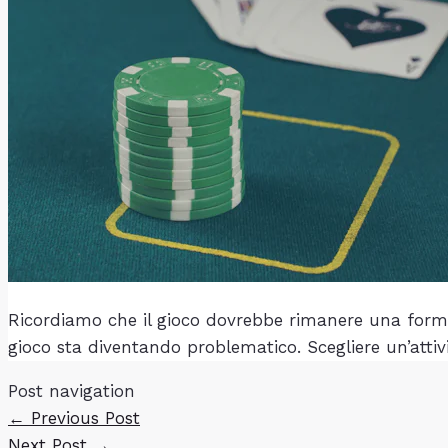
Ricordiamo che il gioco dovrebbe rimanere una forma d
gioco sta diventando problematico. Scegliere un’atti
Post navigation
←
Previous Post
Next Post
→