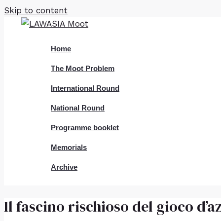
Skip to content
Home
The Moot Problem
International Round
National Round
Programme booklet
Memorials
Archive
Il fascino rischioso del gioco d’