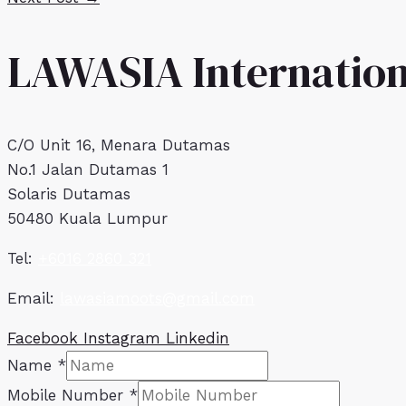
LAWASIA Internation
C/O Unit 16, Menara Dutamas
No.1 Jalan Dutamas 1
Solaris Dutamas
50480 Kuala Lumpur
Tel:
+6016 2860 321
Email:
lawasiamoots@gmail.com
Facebook
Instagram
Linkedin
Name
*
Mobile Number
*