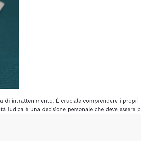
i intrattenimento. È cruciale comprendere i propri lim
vità ludica è una decisione personale che deve essere 