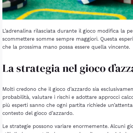
L’adrenalina rilasciata durante il gioco modifica la per
scommettere somme sempre maggiori. Questa esperienza
che la prossima mano possa essere quella vincente.
La strategia nel gioco d’az
Molti credono che il gioco d’azzardo sia esclusivamen
probabilità, valutare i rischi e adottare approcci cal
più esperti sanno che ogni partita richiede un’atten
contesto del gioco d’azzardo.
Le strategie possono variare enormemente. Alcuni gioc