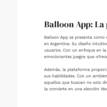
Balloon App: La 
Balloon App se presenta como u
en Argentina. Su diseño intuitiv
usuarios. Con un enfoque en la 
emocionantes juegos que ofrece
Además, la plataforma proporcio
sus habilidades. Con un ambien
aquellos que buscan no solo div
la convierte en una elección ide