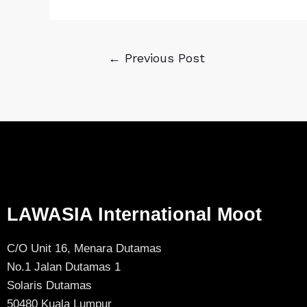
←
Previous Post
LAWASIA International Moot
C/O Unit 16, Menara Dutamas
No.1 Jalan Dutamas 1
Solaris Dutamas
50480 Kuala Lumpur