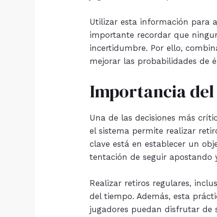
Utilizar esta información para 
importante recordar que ninguna
incertidumbre. Por ello, combi
mejorar las probabilidades de é
Importancia del
Una de las decisiones más crít
el sistema permite realizar reti
clave está en establecer un obj
tentación de seguir apostando y
Realizar retiros regulares, inc
del tiempo. Además, esta práct
jugadores puedan disfrutar de