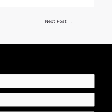
Next Post
→