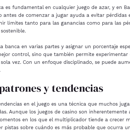
a es fundamental en cualquier juego de azar, y en Ba
o antes de comenzar a jugar ayuda a evitar pérdidas 
inir límites tanto para las ganancias como para las pé
sostenible.
r la banca en varias partes y asignar un porcentaje esp
 mejor control, sino que también permite experimentar 
a sola vez. Con un enfoque disciplinado, se puede aume
.
patrones y tendencias
endencias en el juego es una técnica que muchos juga
as. Aunque los juegos de casino son inherentemente a
omentos en los que el multiplicador tiende a crecer m
er pistas sobre cuándo es más probable que ocurra un