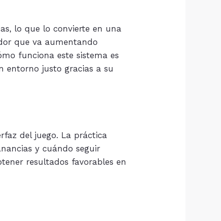
as, lo que lo convierte en una
cador que va aumentando
cómo funciona este sistema es
n entorno justo gracias a su
rfaz del juego. La práctica
anancias y cuándo seguir
tener resultados favorables en