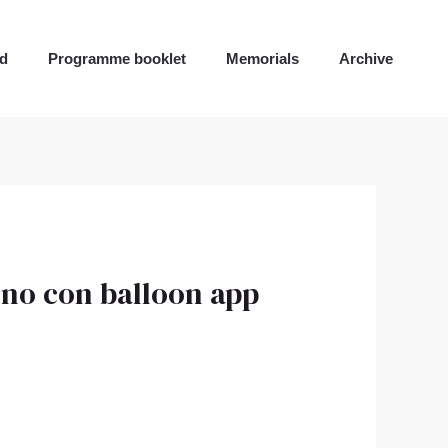
nd
Programme booklet
Memorials
Archive
sino con balloon app