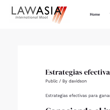
Home
Estrategias efectiv
Public
/ By
davidson
Estrategias efectivas para gana