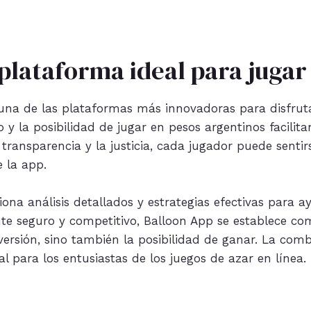
plataforma ideal para jugar
na de las plataformas más innovadoras para disfruta
o y la posibilidad de jugar en pesos argentinos facilit
transparencia y la justicia, cada jugador puede sentirs
 la app.
na análisis detallados y estrategias efectivas para a
te seguro y competitivo, Balloon App se establece co
ersión, sino también la posibilidad de ganar. La comb
al para los entusiastas de los juegos de azar en línea.