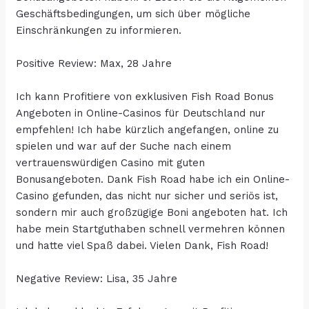
Geschäftsbedingungen, um sich über mögliche
Einschränkungen zu informieren.
Positive Review: Max, 28 Jahre
Ich kann Profitiere von exklusiven Fish Road Bonus
Angeboten in Online-Casinos für Deutschland nur
empfehlen! Ich habe kürzlich angefangen, online zu
spielen und war auf der Suche nach einem
vertrauenswürdigen Casino mit guten
Bonusangeboten. Dank Fish Road habe ich ein Online-
Casino gefunden, das nicht nur sicher und seriös ist,
sondern mir auch großzügige Boni angeboten hat. Ich
habe mein Startguthaben schnell vermehren können
und hatte viel Spaß dabei. Vielen Dank, Fish Road!
Negative Review: Lisa, 35 Jahre