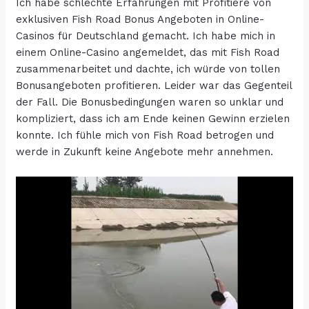
Ich habe schlechte Erfahrungen mit Profitiere von
exklusiven Fish Road Bonus Angeboten in Online-
Casinos für Deutschland gemacht. Ich habe mich in
einem Online-Casino angemeldet, das mit Fish Road
zusammenarbeitet und dachte, ich würde von tollen
Bonusangeboten profitieren. Leider war das Gegenteil
der Fall. Die Bonusbedingungen waren so unklar und
kompliziert, dass ich am Ende keinen Gewinn erzielen
konnte. Ich fühle mich von Fish Road betrogen und
werde in Zukunft keine Angebote mehr annehmen.