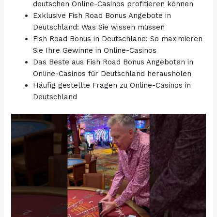
deutschen Online-Casinos profitieren können
Exklusive Fish Road Bonus Angebote in
Deutschland: Was Sie wissen müssen
Fish Road Bonus in Deutschland: So maximieren
Sie Ihre Gewinne in Online-Casinos
Das Beste aus Fish Road Bonus Angeboten in
Online-Casinos für Deutschland herausholen
Häufig gestellte Fragen zu Online-Casinos in
Deutschland