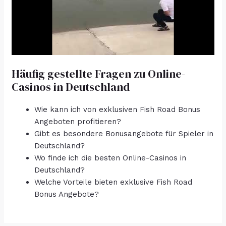
Häufig gestellte Fragen zu Online-
Casinos in Deutschland
Wie kann ich von exklusiven Fish Road Bonus
Angeboten profitieren?
Gibt es besondere Bonusangebote für Spieler in
Deutschland?
Wo finde ich die besten Online-Casinos in
Deutschland?
Welche Vorteile bieten exklusive Fish Road
Bonus Angebote?