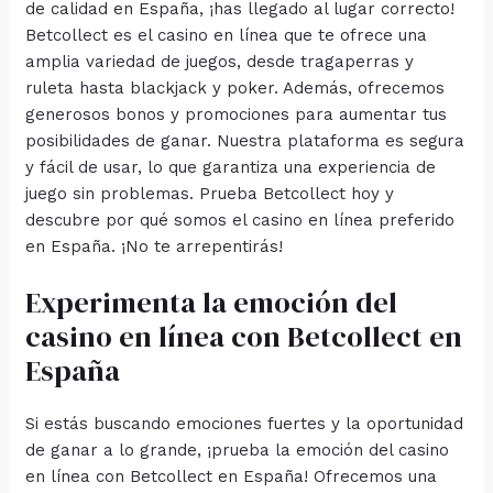
de calidad en España, ¡has llegado al lugar correcto!
Betcollect es el casino en línea que te ofrece una
amplia variedad de juegos, desde tragaperras y
ruleta hasta blackjack y poker. Además, ofrecemos
generosos bonos y promociones para aumentar tus
posibilidades de ganar. Nuestra plataforma es segura
y fácil de usar, lo que garantiza una experiencia de
juego sin problemas. Prueba Betcollect hoy y
descubre por qué somos el casino en línea preferido
en España. ¡No te arrepentirás!
Experimenta la emoción del
casino en línea con Betcollect en
España
Si estás buscando emociones fuertes y la oportunidad
de ganar a lo grande, ¡prueba la emoción del casino
en línea con Betcollect en España! Ofrecemos una