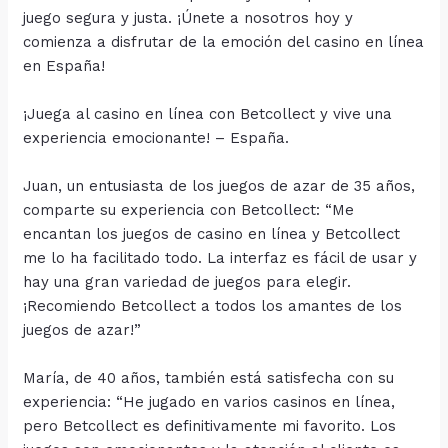
juego segura y justa. ¡Únete a nosotros hoy y
comienza a disfrutar de la emoción del casino en línea
en España!
¡Juega al casino en línea con Betcollect y vive una
experiencia emocionante! – España.
Juan, un entusiasta de los juegos de azar de 35 años,
comparte su experiencia con Betcollect: “Me
encantan los juegos de casino en línea y Betcollect
me lo ha facilitado todo. La interfaz es fácil de usar y
hay una gran variedad de juegos para elegir.
¡Recomiendo Betcollect a todos los amantes de los
juegos de azar!”
María, de 40 años, también está satisfecha con su
experiencia: “He jugado en varios casinos en línea,
pero Betcollect es definitivamente mi favorito. Los