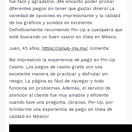
fue fácil y agradable. ¡Me encantó poder probar
diferentes juegos sin tener que gastar dinero! La
variedad de opciones es impresionante y la calidad
de los gráficos y sonidos es excelente.
Definitivamente recomiendo Pin-Up a cualquiera que
esté buscando un buen casino en línea en México.
Juan, 45 años,
https://pinup-mx.mx/
comenta:
Me impresionó la experiencia de juego en Pin-Up
Casino. Los juegos de casino gratis son una
excelente manera de practicar y disfrutar sin
riesgo. La página es fácil de navegar y todo
funciona sin problemas. Además, el servicio de
atención al cliente fue muy amable y eficiente
cuando tuve una pregunta. ¡Gracias, Pin-Up, por
brindarme una experiencia de juego en línea de
calidad en México!