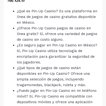
¿Qué es Pin-Up Casino? Es una plataforma en
línea de juegos de casino gratuitos disponible
en México.
¿Ofrece Pin-Up Casino juegos de casino en
línea gratis? Sí, ofrece una variedad de juegos
de casino sin costo alguno.
¿Es seguro jugar en Pin-Up Casino en México?
Sí, Pin-Up Casino utiliza tecnología de
encriptación para garantizar la seguridad de
los jugadores.
¿Qué tipos de juegos de casino están
disponibles en Pin-Up Casino? Ofrece una
amplia selección de juegos, incluyendo
tragamonedas, blackjack, ruleta y más.
¿Puedo jugar en Pin-Up Casino en mi teléfono
móvil? Sí, Pin-Up Casino es compatible con
dispositivos móviles y ofrece una aplicación