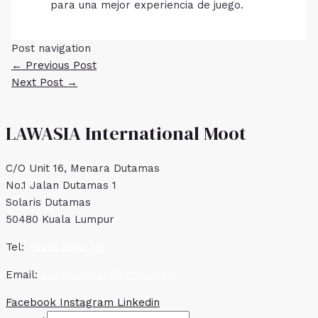
para una mejor experiencia de juego.
Post navigation
←
Previous Post
Next Post
→
LAWASIA International Moot
C/O Unit 16, Menara Dutamas
No.1 Jalan Dutamas 1
Solaris Dutamas
50480 Kuala Lumpur
Tel:
+6016 2860 321
Email:
lawasiamoots@gmail.com
Facebook
Instagram
Linkedin