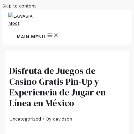
Skip to content
MAIN MENU
Disfruta de Juegos de
Casino Gratis Pin-Up y
Experiencia de Jugar en
Línea en México
Uncategorized
/ By
davidson