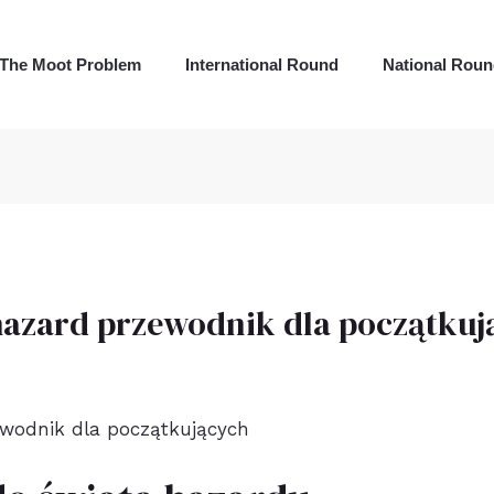
The Moot Problem
International Round
National Rou
hazard przewodnik dla początkuj
wodnik dla początkujących