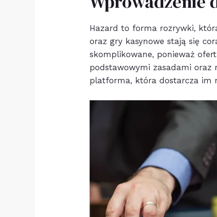
Wprowadzenie d
Hazard to forma rozrywki, która
oraz gry kasynowe stają się co
skomplikowane, ponieważ oferta
podstawowymi zasadami oraz róż
platforma, która dostarcza im 