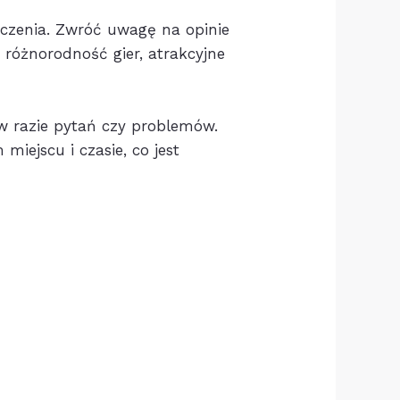
dczenia. Zwróć uwagę na opinie
 różnorodność gier, atrakcyjne
 w razie pytań czy problemów.
ejscu i czasie, co jest