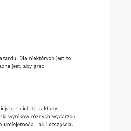
zardu. Dla niektórych jest to
żne jest, aby grać
ejsze z nich to zakłady
ianie wyników różnych wydarzeń
umiejętności, jak i szczęścia.