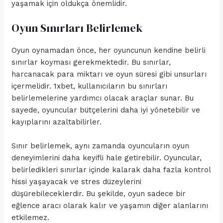
yaşamak için oldukça önemlidir.
Oyun Sınırları Belirlemek
Oyun oynamadan önce, her oyuncunun kendine belirli
sınırlar koyması gerekmektedir. Bu sınırlar,
harcanacak para miktarı ve oyun süresi gibi unsurları
içermelidir. 1xbet, kullanıcıların bu sınırları
belirlemelerine yardımcı olacak araçlar sunar. Bu
sayede, oyuncular bütçelerini daha iyi yönetebilir ve
kayıplarını azaltabilirler.
Sınır belirlemek, aynı zamanda oyuncuların oyun
deneyimlerini daha keyifli hale getirebilir. Oyuncular,
belirledikleri sınırlar içinde kalarak daha fazla kontrol
hissi yaşayacak ve stres düzeylerini
düşürebileceklerdir. Bu şekilde, oyun sadece bir
eğlence aracı olarak kalır ve yaşamın diğer alanlarını
etkilemez.