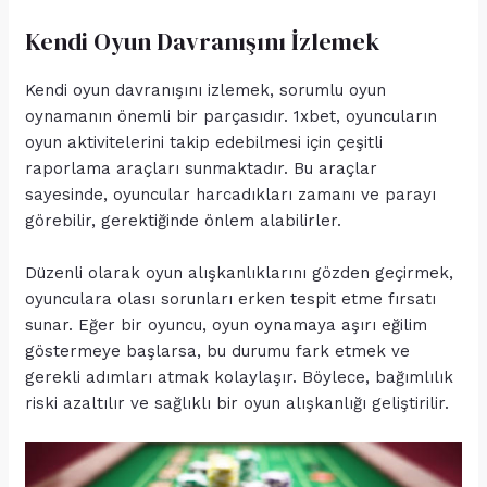
Kendi Oyun Davranışını İzlemek
Kendi oyun davranışını izlemek, sorumlu oyun
oynamanın önemli bir parçasıdır. 1xbet, oyuncuların
oyun aktivitelerini takip edebilmesi için çeşitli
raporlama araçları sunmaktadır. Bu araçlar
sayesinde, oyuncular harcadıkları zamanı ve parayı
görebilir, gerektiğinde önlem alabilirler.
Düzenli olarak oyun alışkanlıklarını gözden geçirmek,
oyunculara olası sorunları erken tespit etme fırsatı
sunar. Eğer bir oyuncu, oyun oynamaya aşırı eğilim
göstermeye başlarsa, bu durumu fark etmek ve
gerekli adımları atmak kolaylaşır. Böylece, bağımlılık
riski azaltılır ve sağlıklı bir oyun alışkanlığı geliştirilir.