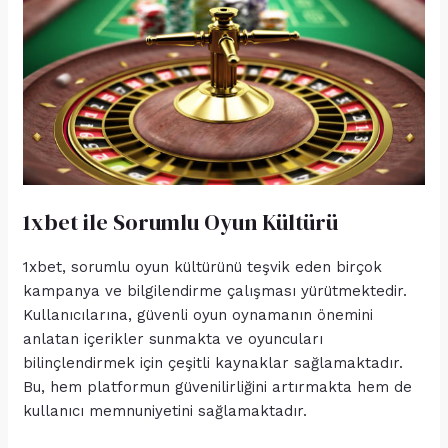
1xbet ile Sorumlu Oyun Kültürü
1xbet, sorumlu oyun kültürünü teşvik eden birçok
kampanya ve bilgilendirme çalışması yürütmektedir.
Kullanıcılarına, güvenli oyun oynamanın önemini
anlatan içerikler sunmakta ve oyuncuları
bilinçlendirmek için çeşitli kaynaklar sağlamaktadır.
Bu, hem platformun güvenilirliğini artırmakta hem de
kullanıcı memnuniyetini sağlamaktadır.