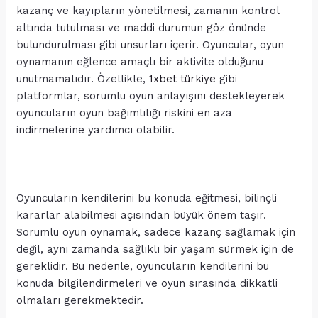
kazanç ve kayıpların yönetilmesi, zamanın kontrol
altında tutulması ve maddi durumun göz önünde
bulundurulması gibi unsurları içerir. Oyuncular, oyun
oynamanın eğlence amaçlı bir aktivite olduğunu
unutmamalıdır. Özellikle,
1xbet türkiye
gibi
platformlar, sorumlu oyun anlayışını destekleyerek
oyuncuların oyun bağımlılığı riskini en aza
indirmelerine yardımcı olabilir.
Oyuncuların kendilerini bu konuda eğitmesi, bilinçli
kararlar alabilmesi açısından büyük önem taşır.
Sorumlu oyun oynamak, sadece kazanç sağlamak için
değil, aynı zamanda sağlıklı bir yaşam sürmek için de
gereklidir. Bu nedenle, oyuncuların kendilerini bu
konuda bilgilendirmeleri ve oyun sırasında dikkatli
olmaları gerekmektedir.