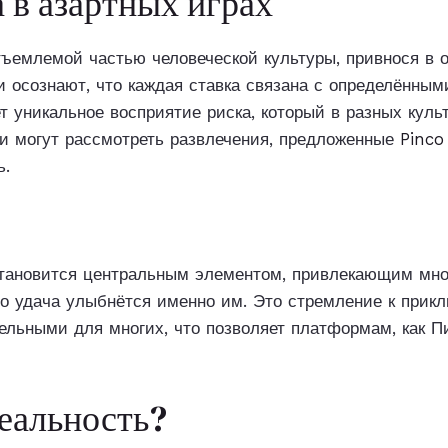
 в азартных играх
тъемлемой частью человеческой культуры, привнося в 
ки осознают, что каждая ставка связана с определённ
т уникальное восприятие риска, который в разных кул
ли могут рассмотреть развлечения, предложенные
Pinco
ь.
 становится центральным элементом, привлекающим мно
что удача улыбнётся именно им. Это стремление к при
ельными для многих, что позволяет платформам, как Пи
реальность?