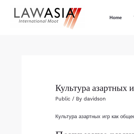
Home
Культура азартных и
Public
/ By
davidson
Культура азартных игр как обще