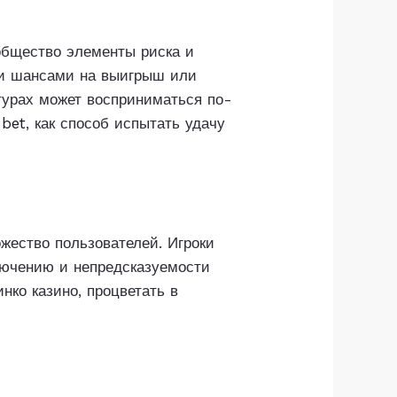
общество элементы риска и
ыми шансами на выигрыш или
ьтурах может восприниматься по-
 bet
, как способ испытать удачу
жество пользователей. Игроки
ключению и непредсказуемости
нко казино, процветать в