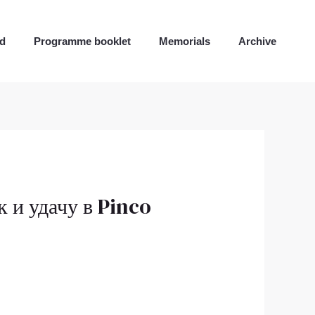
nd
Programme booklet
Memorials
Archive
 и удачу в Pinco