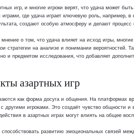
ных игр, и многие игроки верят, что удача может быть 
 играми, где удача играет ключевую роль, например, в 
льтата, создают особую атмосферу и делают процесс 
 мнение о том, что удача влияет на исход игры, многие
и стратегии на анализе и понимании вероятностей. Та
 но и предметом исследования, что добавляет дополни
кты азартных игр
ваются как форма досуга и общения. На платформах вр
я с другими игроками. Это создаёт чувство общности 
ействия в азартных играх могут влиять на общее восп
т способствовать развитию эмоциональных связей межд