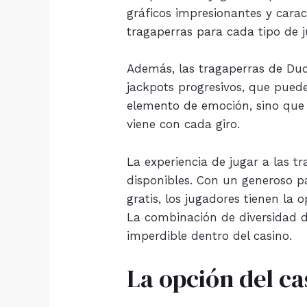
gráficos impresionantes y carac
tragaperras para cada tipo de 
Además, las tragaperras de Dud
jackpots progresivos, que pued
elemento de emoción, sino que 
viene con cada giro.
La experiencia de jugar a las 
disponibles. Con un generoso p
gratis, los jugadores tienen la
La combinación de diversidad d
imperdible dentro del casino.
La opción del ca