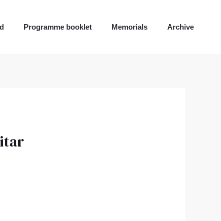
nd
Programme booklet
Memorials
Archive
itar