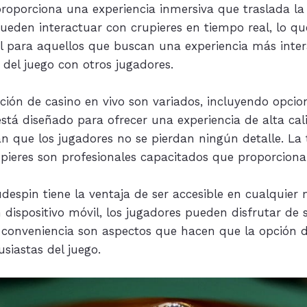
roporciona una experiencia inmersiva que traslada la 
pueden interactuar con crupieres en tiempo real, lo q
al para aquellos que buscan una experiencia más inter
del juego con otros jugadores.
cción de casino en vivo son variados, incluyendo opc
está diseñado para ofrecer una experiencia de alta cal
an que los jugadores no se pierdan ningún detalle. La 
rupieres son profesionales capacitados que proporciona
despin tiene la ventaja de ser accesible en cualquier
 dispositivo móvil, los jugadores pueden disfrutar de s
d y conveniencia son aspectos que hacen que la opción 
siastas del juego.