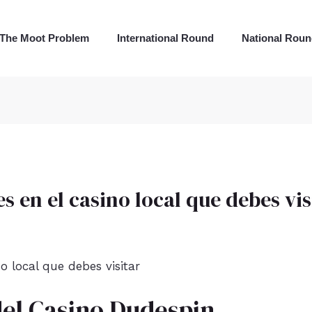
The Moot Problem
International Round
National Rou
s en el casino local que debes vis
o local que debes visitar
del Casino Dudespin