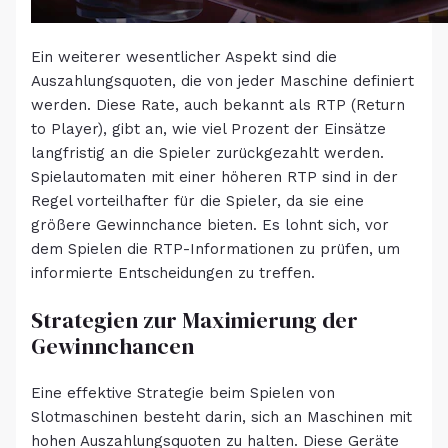
Ein weiterer wesentlicher Aspekt sind die
Auszahlungsquoten, die von jeder Maschine definiert
werden. Diese Rate, auch bekannt als RTP (Return
to Player), gibt an, wie viel Prozent der Einsätze
langfristig an die Spieler zurückgezahlt werden.
Spielautomaten mit einer höheren RTP sind in der
Regel vorteilhafter für die Spieler, da sie eine
größere Gewinnchance bieten. Es lohnt sich, vor
dem Spielen die RTP-Informationen zu prüfen, um
informierte Entscheidungen zu treffen.
Strategien zur Maximierung der
Gewinnchancen
Eine effektive Strategie beim Spielen von
Slotmaschinen besteht darin, sich an Maschinen mit
hohen Auszahlungsquoten zu halten. Diese Geräte