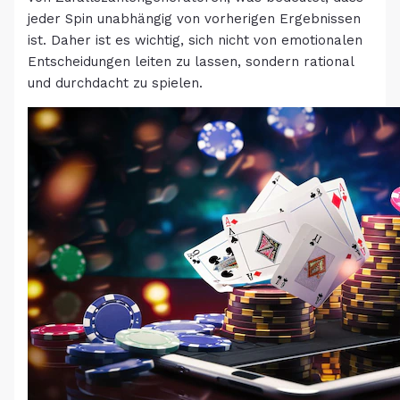
jeder Spin unabhängig von vorherigen Ergebnissen
ist. Daher ist es wichtig, sich nicht von emotionalen
Entscheidungen leiten zu lassen, sondern rational
und durchdacht zu spielen.