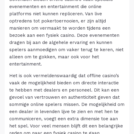
evenementen en entertainment die online
platforms niet kunnen repliceren. Van live
optredens tot pokertoernooien, er zijn altijd
manieren om vermaakt te worden tijdens een
bezoek aan een fysiek casino. Deze evenementen
dragen bij aan de algehele ervaring en kunnen
spelers aanmoedigen om vaker terug te keren, niet
alleen om te gokken, maar ook voor het
entertainment.
Het is ook vermeldenswaardig dat offline casino’s
vaak de mogelijkheid bieden om directe interactie
te hebben met dealers en personeel. Dit kan een
gevoel van vertrouwen en authenticiteit geven dat
sommige online spelers missen. De mogelijkheid om
een dealer in levenden lijve te zien en met hen te
communiceren, voegt een extra dimensie toe aan
het spel. Voor veel mensen blijft dit een belangrijke
reden om naar een fysiek casino te gaan.