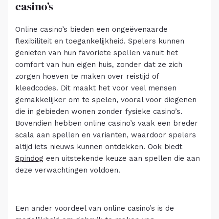
casino’s
Online casino’s bieden een ongeëvenaarde
flexibiliteit en toegankelijkheid. Spelers kunnen
genieten van hun favoriete spellen vanuit het
comfort van hun eigen huis, zonder dat ze zich
zorgen hoeven te maken over reistijd of
kleedcodes. Dit maakt het voor veel mensen
gemakkelijker om te spelen, vooral voor diegenen
die in gebieden wonen zonder fysieke casino’s.
Bovendien hebben online casino’s vaak een breder
scala aan spellen en varianten, waardoor spelers
altijd iets nieuws kunnen ontdekken. Ook biedt
Spindog
een uitstekende keuze aan spellen die aan
deze verwachtingen voldoen.
Een ander voordeel van online casino’s is de