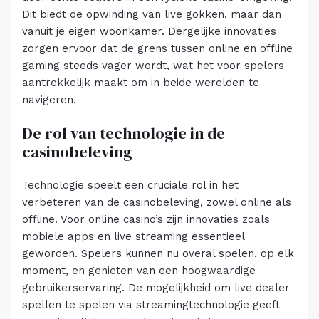
Dit biedt de opwinding van live gokken, maar dan
vanuit je eigen woonkamer. Dergelijke innovaties
zorgen ervoor dat de grens tussen online en offline
gaming steeds vager wordt, wat het voor spelers
aantrekkelijk maakt om in beide werelden te
navigeren.
De rol van technologie in de
casinobeleving
Technologie speelt een cruciale rol in het
verbeteren van de casinobeleving, zowel online als
offline. Voor online casino’s zijn innovaties zoals
mobiele apps en live streaming essentieel
geworden. Spelers kunnen nu overal spelen, op elk
moment, en genieten van een hoogwaardige
gebruikerservaring. De mogelijkheid om live dealer
spellen te spelen via streamingtechnologie geeft