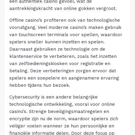
een authentiek casino gevoel, wat de
aantrekkingskracht van online gokken vergroot.
Offline casino’s profiteren ook van technologische
vooruitgang. Veel moderne casino’s maken gebruik
van touchscreen terminals voor spellen, waardoor
spelers sneller kunnen inzetten en spelen.
Daarnaast gebruiken ze technologie om de
klantenservice te verbeteren, zoals het inzetten
van zelfbedieningskiosken voor registratie en
betaling. Deze verbeteringen zorgen ervoor dat
spelers een soepelere en aangenamere ervaring
hebben tijdens hun bezoek.
Cybersecurity is een andere belangrijke
technologische ontwikkeling, vooral voor online
casino’s. Strenge beveiligingsmaatregelen en
encryptie zijn nu de norm, waardoor spelers zich
veiliger voelen wanneer ze hun persoonlijke en
financiële informatie delen. Door deze focus op