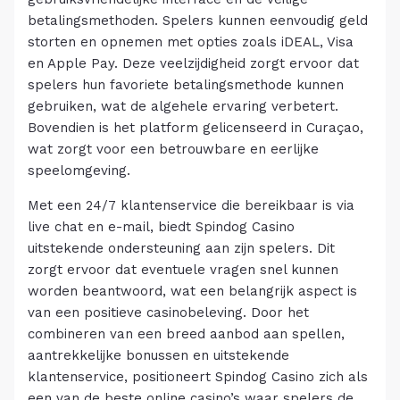
betalingsmethoden. Spelers kunnen eenvoudig geld
storten en opnemen met opties zoals iDEAL, Visa
en Apple Pay. Deze veelzijdigheid zorgt ervoor dat
spelers hun favoriete betalingsmethode kunnen
gebruiken, wat de algehele ervaring verbetert.
Bovendien is het platform gelicenseerd in Curaçao,
wat zorgt voor een betrouwbare en eerlijke
speelomgeving.
Met een 24/7 klantenservice die bereikbaar is via
live chat en e-mail, biedt Spindog Casino
uitstekende ondersteuning aan zijn spelers. Dit
zorgt ervoor dat eventuele vragen snel kunnen
worden beantwoord, wat een belangrijk aspect is
van een positieve casinobeleving. Door het
combineren van een breed aanbod aan spellen,
aantrekkelijke bonussen en uitstekende
klantenservice, positioneert Spindog Casino zich als
een van de beste online casino’s waar spelers de