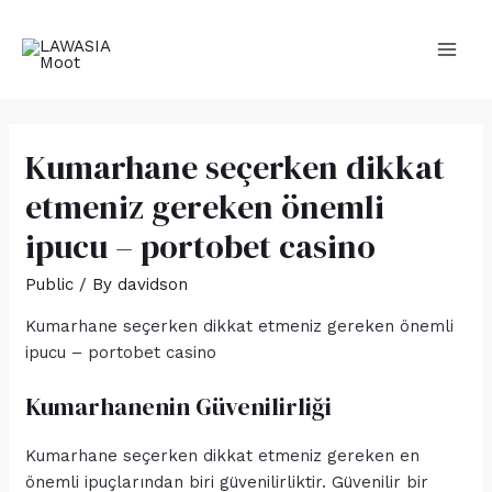
Kumarhane seçerken dikkat
etmeniz gereken önemli
ipucu – portobet casino
Public
/ By
davidson
Kumarhane seçerken dikkat etmeniz gereken önemli
ipucu – portobet casino
Kumarhanenin Güvenilirliği
Kumarhane seçerken dikkat etmeniz gereken en
önemli ipuçlarından biri güvenilirliktir. Güvenilir bir