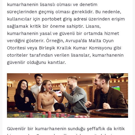
kumarhanenin lisanslı olması ve denetim
süreçlerinden geçmiş olması gereklidir. Bu nedenle,
kullanıcılar için
portobet giriş adresi
üzerinden erişim
sağlamak kritik bir öneme sahiptir. Lisans,
kumarhanenin yasal ve güvenli bir ortamda hizmet
verdiğini gösterir. Örneğin, Avrupa’da Malta Oyun
Otoritesi veya Birleşik Krallık Kumar Komisyonu gibi
otoriteler tarafından verilen lisanslar, kumarhanenin
güvenilir olduğunu kanıtlar.
Güvenilir bir kumarhanenin sunduğu şeffaflık da kritik