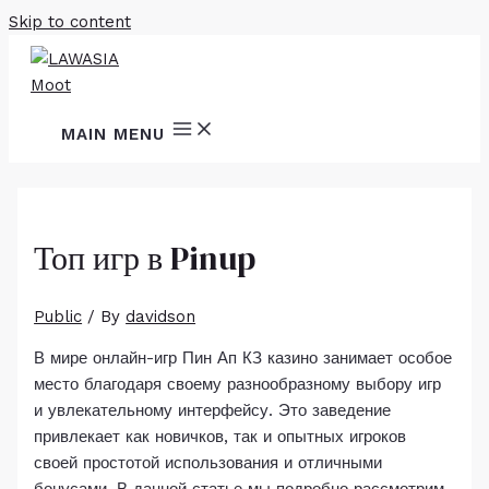
Skip to content
MAIN MENU
Топ игр в Pinup
Public
/ By
davidson
В мире онлайн-игр Пин Ап КЗ казино занимает особое
место благодаря своему разнообразному выбору игр
и увлекательному интерфейсу. Это заведение
привлекает как новичков, так и опытных игроков
своей простотой использования и отличными
бонусами. В данной статье мы подробно рассмотрим,