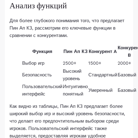
Анализ функций
Для более глубокого понимания того, что предлагает
Пин Ап КЗ, рассмотрим его ключевые функции в
сравнении с конкурентами.
Конкуре
Функция
Пин Ап КЗ
Конкурент A
B
Выбор игр
2500+
1500+
2000+
Высокий
Безопасность
Стандартный
Базовый
уровень
Пользовательский
Интуитивно
Умеренный
Базовый
интерфейс
понятный
Как видно из таблицы, Пин Ап КЗ предлагает более
широкий выбор игр и высокий уровень безопасности,
что делает его предпочтительным выбором среди
игроков. Пользовательский интерфейс также
выделяется, предоставляя игрокам удобное