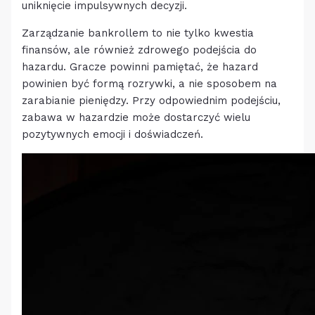
uniknięcie impulsywnych decyzji.
Zarządzanie bankrollem to nie tylko kwestia
finansów, ale również zdrowego podejścia do
hazardu. Gracze powinni pamiętać, że hazard
powinien być formą rozrywki, a nie sposobem na
zarabianie pieniędzy. Przy odpowiednim podejściu,
zabawa w hazardzie może dostarczyć wielu
pozytywnych emocji i doświadczeń.