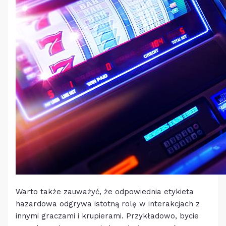
Warto także zauważyć, że odpowiednia etykieta
hazardowa odgrywa istotną rolę w interakcjach z
innymi graczami i krupierami. Przykładowo, bycie