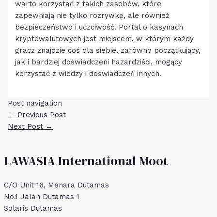
warto korzystać z takich zasobów, które
zapewniają nie tylko rozrywkę, ale również
bezpieczeństwo i uczciwość. Portal o kasynach
kryptowalutowych jest miejscem, w którym każdy
gracz znajdzie coś dla siebie, zarówno początkujący,
jak i bardziej doświadczeni hazardziści, mogący
korzystać z wiedzy i doświadczeń innych.
Post navigation
←
Previous Post
Next Post
→
LAWASIA International Moot
C/O Unit 16, Menara Dutamas
No.1 Jalan Dutamas 1
Solaris Dutamas