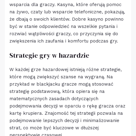
wsparcia dla graczy. Kasyna, które oferują pomoc
na żywo, czaty lub wsparcie telefoniczne, pokazują,
że dbają o swoich klientów. Dobre kasyno powinno
być w stanie odpowiedzieć na wszelkie pytania i
rozwiać wątpliwości graczy, co przyczynia się do
zwiększenia ich zaufania i komfortu podczas gry.
Strategie gry w hazardzie
W każdej grze hazardowej istnieją różne strategie,
które mogą zwiększyć szanse na wygraną. Na
przykład w blackjacku gracze mogą stosować
strategię podstawową, która opiera się na
matematycznych zasadach dotyczących
podejmowania decyzji w oparciu o rękę gracza oraz
kartę krupiera. Znajomość tej strategii pozwala na
podejmowanie lepszych decyzji i minimalizowanie
strat, co może być kluczowe w dłuższej
perspektywie czasowej.