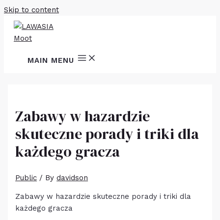
Skip to content
MAIN MENU
Zabawy w hazardzie
skuteczne porady i triki dla
każdego gracza
Public
/ By
davidson
Zabawy w hazardzie skuteczne porady i triki dla
każdego gracza