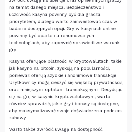
zwrócić uwagę na licencje oraz opinie innych graczy
na temat danego miejsca. Bezpieczeństwo i
uczciwość kasyna powinny być dla gracza
priorytetem, dlatego warto zainwestować czas w
badanie dostępnych opcji. Gry w kasynach online
powinny być oparte na renomowanych
technologiach, aby zapewnić sprawiedliwe warunki
gry.
Kasyna oferujące płatności w kryptowalutach, takie
jak kasyno na bitcoin, zyskują na popularności,
ponieważ oferują szybkie i anonimowe transakcje.
Użytkownicy mogą cieszyć się większą prywatnością
oraz mniejszymi opłatami transakcyjnymi. Decydując
się na grę w kasynie kryptowalutowym, warto
również sprawdzić, jakie gry i bonusy są dostępne,
aby maksymalizować swoje doświadczenia podczas
zabawy.
Warto także zwrócić uwagę na dostępność