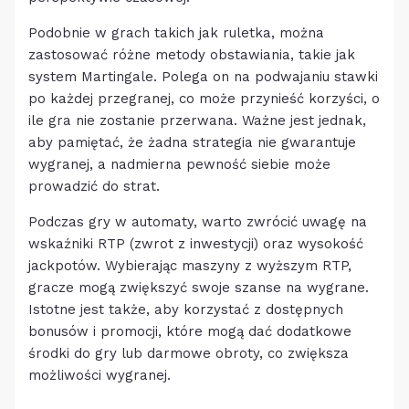
Podobnie w grach takich jak ruletka, można
zastosować różne metody obstawiania, takie jak
system Martingale. Polega on na podwajaniu stawki
po każdej przegranej, co może przynieść korzyści, o
ile gra nie zostanie przerwana. Ważne jest jednak,
aby pamiętać, że żadna strategia nie gwarantuje
wygranej, a nadmierna pewność siebie może
prowadzić do strat.
Podczas gry w automaty, warto zwrócić uwagę na
wskaźniki RTP (zwrot z inwestycji) oraz wysokość
jackpotów. Wybierając maszyny z wyższym RTP,
gracze mogą zwiększyć swoje szanse na wygrane.
Istotne jest także, aby korzystać z dostępnych
bonusów i promocji, które mogą dać dodatkowe
środki do gry lub darmowe obroty, co zwiększa
możliwości wygranej.