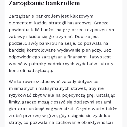
Zarządzanie bankrollem
Zarządzanie bankrollem jest kluczowym
elementem każdej strategii hazardowej. Gracze
powinni ustalić budżet na grę przed rozpoczęciem
zabawy i ściśle się go trzymać. Dobrze jest
podzielić swój bankroll na sesje, co pozwala na
bardziej kontrolowane wydawanie pieniędzy. Bez
odpowiedniego zarządzania finansami, łatwo jest
wpaść w pułapkę nadmiernych wydatków i utraty
kontroli nad sytuacją.
Warto również stosować zasady dotyczące
minimalnych i maksymalnych stawek, aby nie
ryzykować zbyt wiele na pojedynczą grę. Ustalając
limity, gracze mogą cieszyć się dłuższymi sesjami
gier oraz uniknąć nagłych strat. Często warto także
zrobić przerwę w grze, gdy osiągnie się zysk lub
straty, co pozwala na zachowanie obiektywności i