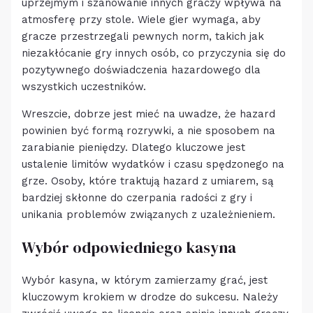
uprzejmym i szanowanie innych graczy wpływa na
atmosferę przy stole. Wiele gier wymaga, aby
gracze przestrzegali pewnych norm, takich jak
niezakłócanie gry innych osób, co przyczynia się do
pozytywnego doświadczenia hazardowego dla
wszystkich uczestników.
Wreszcie, dobrze jest mieć na uwadze, że hazard
powinien być formą rozrywki, a nie sposobem na
zarabianie pieniędzy. Dlatego kluczowe jest
ustalenie limitów wydatków i czasu spędzonego na
grze. Osoby, które traktują hazard z umiarem, są
bardziej skłonne do czerpania radości z gry i
unikania problemów związanych z uzależnieniem.
Wybór odpowiedniego kasyna
Wybór kasyna, w którym zamierzamy grać, jest
kluczowym krokiem w drodze do sukcesu. Należy