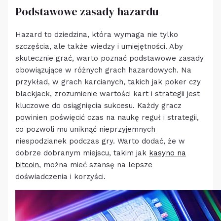
Podstawowe zasady hazardu
Hazard to dziedzina, która wymaga nie tylko
szczęścia, ale także wiedzy i umiejętności. Aby
skutecznie grać, warto poznać podstawowe zasady
obowiązujące w różnych grach hazardowych. Na
przykład, w grach karcianych, takich jak poker czy
blackjack, zrozumienie wartości kart i strategii jest
kluczowe do osiągnięcia sukcesu. Każdy gracz
powinien poświęcić czas na naukę reguł i strategii,
co pozwoli mu uniknąć nieprzyjemnych
niespodzianek podczas gry. Warto dodać, że w
dobrze dobranym miejscu, takim jak
kasyno na
bitcoin
, można mieć szansę na lepsze
doświadczenia i korzyści.