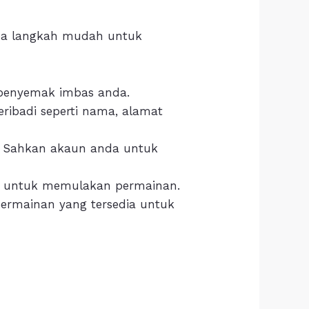
pa langkah mudah untuk
penyemak imbas anda.
ibadi seperti nama, alamat
. Sahkan akaun anda untuk
it untuk memulakan permainan.
permainan yang tersedia untuk