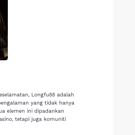
keselamatan, Longfu88 adalah
 pengalaman yang tidak hanya
ua elemen ini dipadankan
ino, tetapi juga komuniti