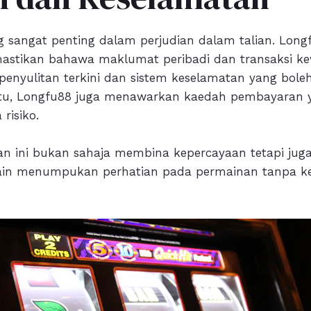
g sangat penting dalam perjudian dalam talian. Lon
astikan bahawa maklumat peribadi dan transaksi ke
enyulitan terkini dan sistem keselamatan yang boleh
n itu, Longfu88 juga menawarkan kaedah pembayaran 
risiko.
an ini bukan sahaja membina kepercayaan tetapi ju
in menumpukan perhatian pada permainan tanpa k