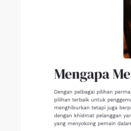
Mengapa Me
Dengan pelbagai pilihan perm
pilihan terbaik untuk penggem
menghiburkan tetapi juga ber
dengan khidmat pelanggan yang
yang menyokong pemain dalam 