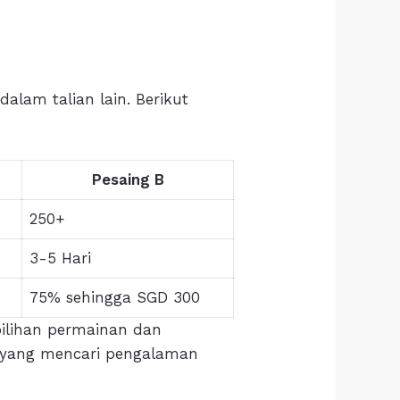
lam talian lain. Berikut
Pesaing B
250+
3-5 Hari
75% sehingga SGD 300
pilihan permainan dan
 yang mencari pengalaman