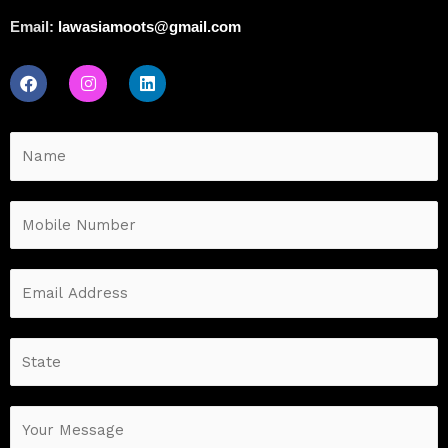
Email:
lawasiamoots@gmail.com