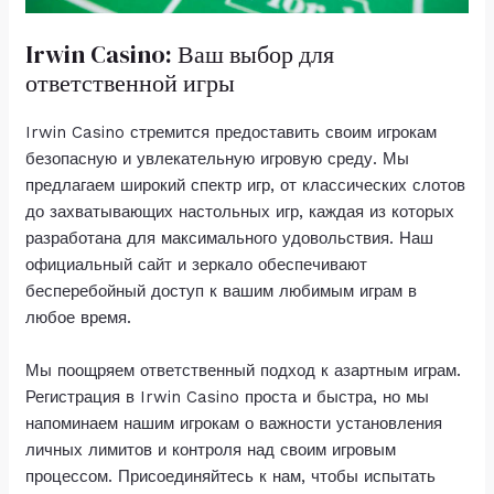
Irwin Casino: Ваш выбор для
ответственной игры
Irwin Casino стремится предоставить своим игрокам
безопасную и увлекательную игровую среду. Мы
предлагаем широкий спектр игр, от классических слотов
до захватывающих настольных игр, каждая из которых
разработана для максимального удовольствия. Наш
официальный сайт и зеркало обеспечивают
бесперебойный доступ к вашим любимым играм в
любое время.
Мы поощряем ответственный подход к азартным играм.
Регистрация в Irwin Casino проста и быстра, но мы
напоминаем нашим игрокам о важности установления
личных лимитов и контроля над своим игровым
процессом. Присоединяйтесь к нам, чтобы испытать