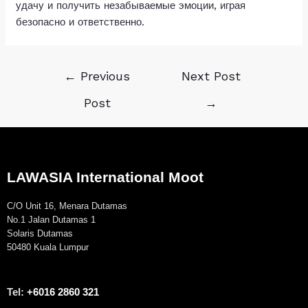
удачу и получить незабываемые эмоции, играя
безопасно и ответственно.
←
Previous
Next Post
Post
→
LAWASIA International Moot
C/O Unit 16, Menara Dutamas
No.1 Jalan Dutamas 1
Solaris Dutamas
50480 Kuala Lumpur
Tel:
+6016 2860 321