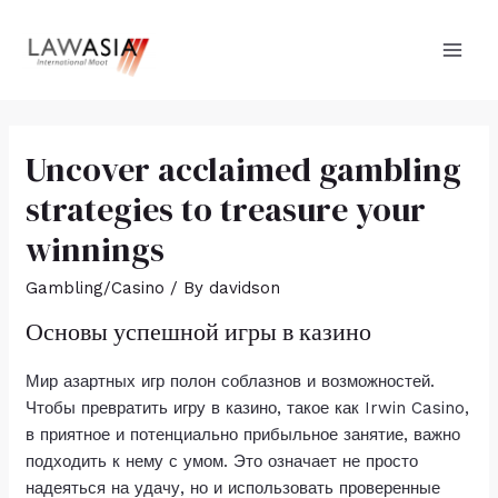
Uncover acclaimed gambling
strategies to treasure your
winnings
Gambling/Casino
/ By
davidson
Основы успешной игры в казино
Мир азартных игр полон соблазнов и возможностей.
Чтобы превратить игру в казино, такое как Irwin Casino,
в приятное и потенциально прибыльное занятие, важно
подходить к нему с умом. Это означает не просто
надеяться на удачу, но и использовать проверенные