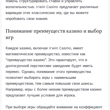
помочь структурировать ставки и управлять
волатильностью. Irwin Casino предлагает различные
вариации этих классических игр, где вы можете
опробовать свои знания.
Понимание преимуществ казино и выбор
игр
Каждое казино, включая Irwin Casino, имеет
математическое преимущество, известное как
“преимущество казино”. Это гарантирует, что в
долгосрочной перспективе заведение будет иметь
перевес. Однако, понимание этого преимущества
позволяет выбирать игры с наименьшим
преимуществом, тем самым повышая свои шансы.
Например, игры с более низким преимуществом казино
предлагают лучшие условия для игрока.
При выборе игры обращайте внимание на коэффициент