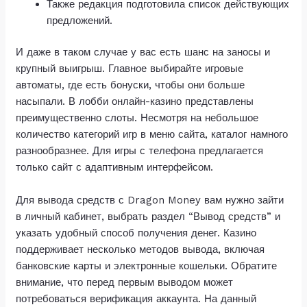
Также редакция подготовила список действующих
предложений.
И даже в таком случае у вас есть шанс на заносы и
крупный выигрыш. Главное выбирайте игровые
автоматы, где есть бонуски, чтобы они больше
насыпали. В лобби онлайн-казино представлены
преимущественно слоты. Несмотря на небольшое
количество категорий игр в меню сайта, каталог намного
разнообразнее. Для игры с телефона предлагается
только сайт с адаптивным интерфейсом.
Для вывода средств с Dragon Money вам нужно зайти
в личный кабинет, выбрать раздел “Вывод средств” и
указать удобный способ получения денег. Казино
поддерживает несколько методов вывода, включая
банковские карты и электронные кошельки. Обратите
внимание, что перед первым выводом может
потребоваться верификация аккаунта. На данный