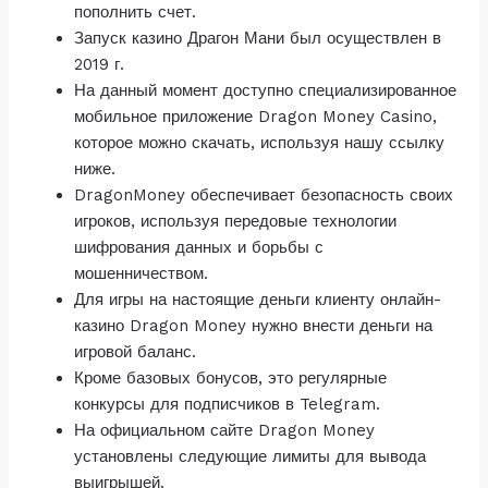
пополнить счет.
Запуск казино Драгон Мани был осуществлен в
2019 г.
На данный момент доступно специализированное
мобильное приложение Dragon Money Casino,
которое можно скачать, используя нашу ссылку
ниже.
DragonMoney обеспечивает безопасность своих
игроков, используя передовые технологии
шифрования данных и борьбы с
мошенничеством.
Для игры на настоящие деньги клиенту онлайн-
казино Dragon Money нужно внести деньги на
игровой баланс.
Кроме базовых бонусов, это регулярные
конкурсы для подписчиков в Telegram.
На официальном сайте Dragon Money
установлены следующие лимиты для вывода
выигрышей.