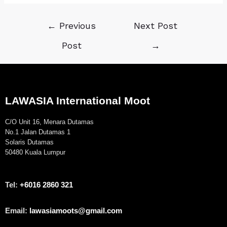
←
Previous
Next Post
Post
→
LAWASIA International Moot
C/O Unit 16, Menara Dutamas
No.1 Jalan Dutamas 1
Solaris Dutamas
50480 Kuala Lumpur
Tel:
+6016 2860 321
Email:
lawasiamoots@gmail.com