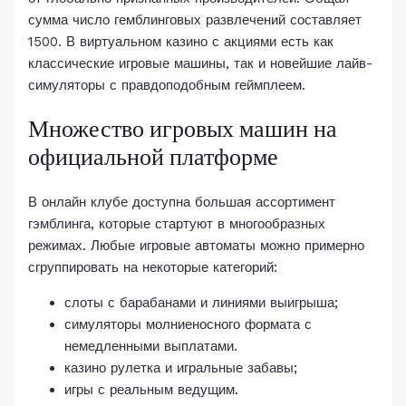
сумма число гемблинговых развлечений составляет
1500. В виртуальном казино с акциями есть как
классические игровые машины, так и новейшие лайв-
симуляторы с правдоподобным геймплеем.
Множество игровых машин на
официальной платформе
В онлайн клубе доступна большая ассортимент
гэмблинга, которые стартуют в многообразных
режимах. Любые игровые автоматы можно примерно
сгруппировать на некоторые категорий:
слоты с барабанами и линиями выигрыша;
симуляторы молниеносного формата с
немедленными выплатами.
казино рулетка и игральные забавы;
игры с реальным ведущим.