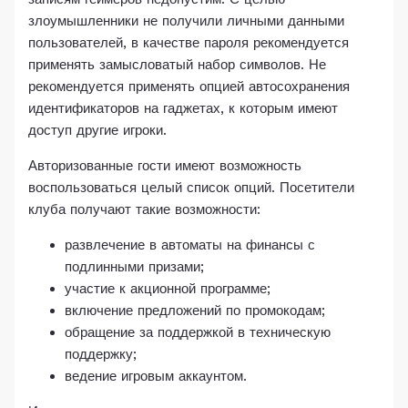
злоумышленники не получили личными данными
пользователей, в качестве пароля рекомендуется
применять замысловатый набор символов. Не
рекомендуется применять опцией автосохранения
идентификаторов на гаджетах, к которым имеют
доступ другие игроки.
Авторизованные гости имеют возможность
воспользоваться целый список опций. Посетители
клуба получают такие возможности:
развлечение в автоматы на финансы с
подлинными призами;
участие к акционной программе;
включение предложений по промокодам;
обращение за поддержкой в техническую
поддержку;
ведение игровым аккаунтом.