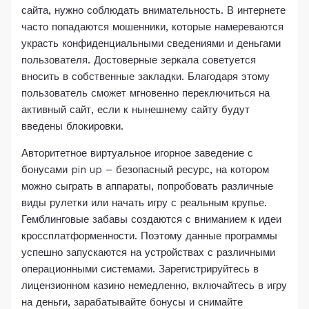
сайта, нужно соблюдать внимательность. В интернете
часто попадаются мошенники, которые намереваются
украсть конфиденциальными сведениями и деньгами
пользователя. Достоверные зеркала советуется
вносить в собственные закладки. Благодаря этому
пользователь сможет мгновенно переключиться на
активный сайт, если к нынешнему сайту будут
введены блокировки.
Авторитетное виртуальное игорное заведение с
бонусами pin up – безопасный ресурс, на котором
можно сыграть в аппараты, попробовать различные
виды рулетки или начать игру с реальным крупье.
Гемблинговые забавы создаются с вниманием к идеи
кроссплатформенности. Поэтому данные программы
успешно запускаются на устройствах с различными
операционными системами. Зарегистрируйтесь в
лицензионном казино немедленно, включайтесь в игру
на деньги, зарабатывайте бонусы и снимайте