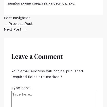
заработанные средства на свой баланс.
Post navigation
←
Previous Post
Next Post
→
Leave a Comment
Your email address will not be published.
Required fields are marked
*
Type here..