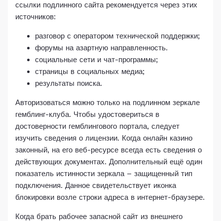
ссылки подлинного сайта рекомендуется через этих
источников:
разговор с оператором технической поддержки;
форумы на азартную направленность.
социальные сети и чат-программы;
страницы в социальных медиа;
результаты поиска.
Авторизоваться можно только на подлинном зеркале
гемблинг-клуба. Чтобы удостовериться в
достоверности гемблингового портала, следует
изучить сведения о лицензии. Когда онлайн казино
законный, на его веб-ресурсе всегда есть сведения о
действующих документах. Дополнительный ещё один
показатель истинности зеркала – защищенный тип
подключения. Данное свидетельствует иконка
блокировки возле строки адреса в интернет-браузере.
Когда брать рабочее запасной сайт из внешнего