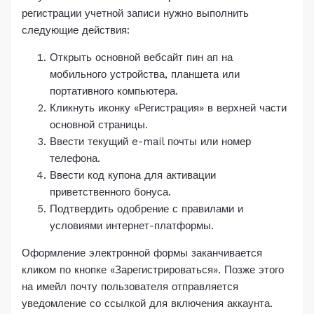
регистрации учетной записи нужно выполнить
следующие действия:
Открыть основной вебсайт пин ап на
мобильного устройства, планшета или
портативного компьютера.
Кликнуть иконку «Регистрация» в верхней части
основной страницы.
Ввести текущий e-mail почты или номер
телефона.
Ввести код купона для активации
приветственного бонуса.
Подтвердить одобрение с правилами и
условиями интернет-платформы.
Оформление электронной формы заканчивается
кликом по кнопке «Зарегистрироваться». Позже этого
на имейл почту пользователя отправляется
уведомление со ссылкой для включения аккаунта.