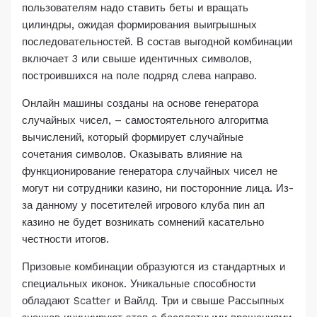
пользователям надо ставить беты и вращать
цилиндры, ожидая формирования выигрышных
последовательностей. В состав выгодной комбинации
включает 3 или свыше идентичных символов,
построившихся на поле подряд слева направо.
Онлайн машины созданы на основе генератора
случайных чисел, – самостоятельного алгоритма
вычислений, который формирует случайные
сочетания символов. Оказывать влияние на
функционирование генератора случайных чисел не
могут ни сотрудники казино, ни посторонние лица. Из-
за данному у посетителей игрового клуба пин ап
казино не будет возникать сомнений касательно
честности итогов.
Призовые комбинации образуются из стандартных и
специальных иконок. Уникальные способности
обладают Scatter и Вайлд. Три и свыше Рассыпных