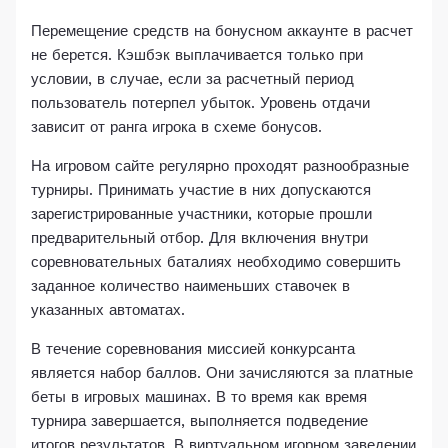
Перемещение средств на бонусном аккаунте в расчет
не берется. Кэшбэк выплачивается только при
условии, в случае, если за расчетный период
пользователь потерпел убыток. Уровень отдачи
зависит от ранга игрока в схеме бонусов.
На игровом сайте регулярно проходят разнообразные
турниры. Принимать участие в них допускаются
зарегистрированные участники, которые прошли
предварительный отбор. Для включения внутри
соревновательных баталиях необходимо совершить
заданное количество наименьших ставочек в
указанных автоматах.
В течение соревнования миссией конкурсанта
является набор баллов. Они зачисляются за платные
беты в игровых машинах. В то время как время
турнира завершается, выполняется подведение
итогов результатов. В виртуальном игорном заведении