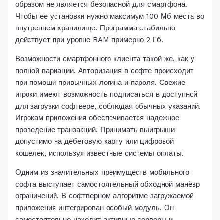
образом не является безопасной для смартфона.
Чтобы ее установки нужно максимум 100 Мб места во
внутреннем хранилище. Программа стабильно
действует при уровне RAM примерно 2 Гб.
Возможности смартфонного клиента такой же, как у
полной вариации. Авторизация в софте происходит
при помощи привычных логина и пароля. Свежие
игроки имеют возможность подписаться в доступной
для загрузки софтвере, соблюдая обычных указаний.
Игрокам приложения обеспечивается надежное
проведение транзакций. Принимать выигрыши
допустимо на дебетовую карту или цифровой
кошелек, используя известные системы оплаты.
Одним из значительных преимуществ мобильного
софта выступает самостоятельный обходной манёвр
ограничений. В софтверном алгоритме загружаемой
приложения интегрирован особый модуль. Он
самостоятельно находит активные серверы и