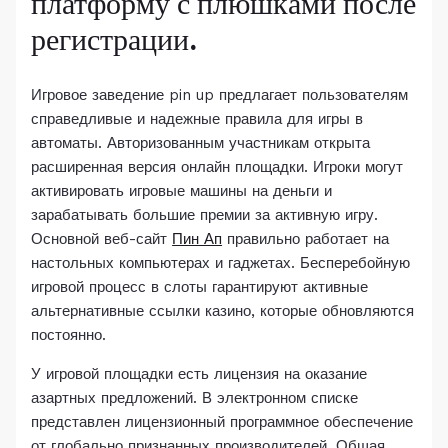
платформу с плюшками после
регистрации.
Игровое заведение pin up предлагает пользователям
справедливые и надежные правила для игры в
автоматы. Авторизованным участникам открыта
расширенная версия онлайн площадки. Игроки могут
активировать игровые машины на деньги и
зарабатывать большие премии за активную игру.
Основной веб-сайт
Пин Ап
правильно работает на
настольных компьютерах и гаджетах. Бесперебойную
игровой процесс в слоты гарантируют активные
альтернативные ссылки казино, которые обновляются
постоянно.
У игровой площадки есть лицензия на оказание
азартных предложений. В электронном списке
представлен лицензионный программное обеспечение
от глобально признанных производителей. Общая