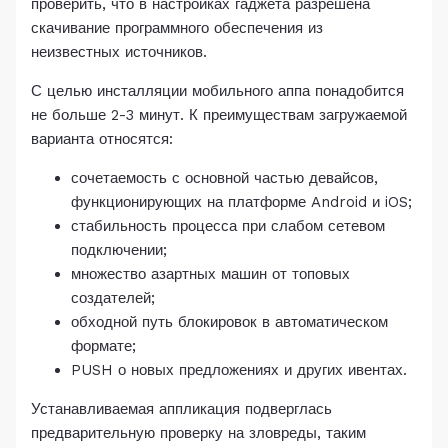
проверить, что в настройках гаджета разрешена
скачивание программного обеспечения из
неизвестных источников.
С целью инсталляции мобильного аппа понадобится
не больше 2-3 минут. К преимуществам загружаемой
варианта относятся:
сочетаемость с основной частью девайсов,
функционирующих на платформе Android и iOS;
стабильность процесса при слабом сетевом
подключении;
множество азартных машин от топовых
создателей;
обходной путь блокировок в автоматическом
формате;
PUSH о новых предложениях и других ивентах.
Устанавливаемая аппликация подверглась
предварительную проверку на зловреды, таким