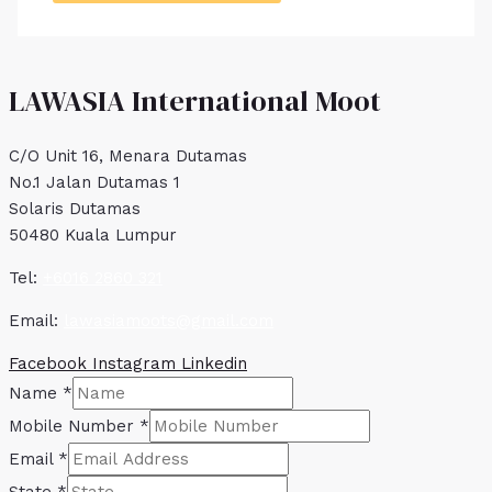
LAWASIA International Moot
C/O Unit 16, Menara Dutamas
No.1 Jalan Dutamas 1
Solaris Dutamas
50480 Kuala Lumpur
Tel:
+6016 2860 321
Email:
lawasiamoots@gmail.com
Facebook
Instagram
Linkedin
Name
*
Mobile Number
*
Email
*
State
*