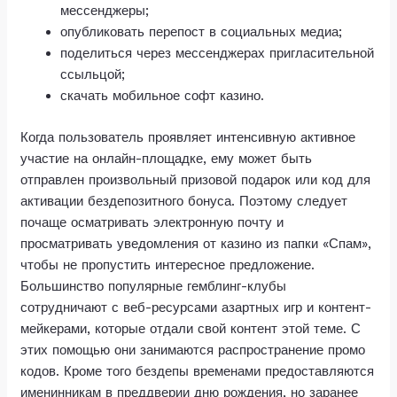
мессенджеры;
опубликовать перепост в социальных медиа;
поделиться через мессенджерах пригласительной
ссыльцой;
скачать мобильное софт казино.
Когда пользователь проявляет интенсивную активное
участие на онлайн-площадке, ему может быть
отправлен произвольный призовой подарок или код для
активации бездепозитного бонуса. Поэтому следует
почаще осматривать электронную почту и
просматривать уведомления от казино из папки «Спам»,
чтобы не пропустить интересное предложение.
Большинство популярные гемблинг-клубы
сотрудничают с веб-ресурсами азартных игр и контент-
мейкерами, которые отдали свой контент этой теме. С
этих помощью они занимаются распространение промо
кодов. Кроме того бездепы временами предоставляются
именинникам в преддверии дню рождения, но заранее