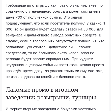
Требование по отыгрышу как правило значительнее, по
сравнению с у начального бонуса и может составлять
даже ×30 от полученной суммы. Это значит,
подразумевает, что если посетитель получил у казино, 1
000, то он должен будет сделать ставок на 30 000 для
вэйджера и дальнейшего вывода бонусных средств. В
случае, если в требованиях отсутствует положения, что
оплачивать умножитель допустимо лишь своими
средствами, то по большому счету использование
релоада будет вполне оправданным. При худшем
неудачном сценарии событий посетитель казино просто
проведёт время досуг за увлекательными ему слотами,
не израсходовав ни копейки с базового счета.
Лакомые промо в игорном
заведении: розыгрыши, турниры
Интернет игорные заведения с бонусами частенько