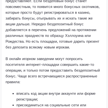
предоставляют. Если бездеповый бонус станет
повсеместным, то появится много бонусных охотников,
которые просто будут регистрироваться в казино,
забирать бонусы, отыгрывать их и искать такие же
акции дальше. Нередко бездепозитный бонус
добавляется в перечень предложений на протяжении
различных празднеств по образцу Хэллоуина или
Рождества. Но есть площадки, готовые дарить презент
без депозита всякому новым игрокам.
В онлайн игорном заведении могут попросить
посетителя интернет-площадки совершить какие-то
операции, и только потом предоставить бездепозитный
бонус. Чаще всего встречающиеся распространенные
правила:
вписать код акции внутри аккаунте или форме
регистрации;
присоединиться на социальные сети или