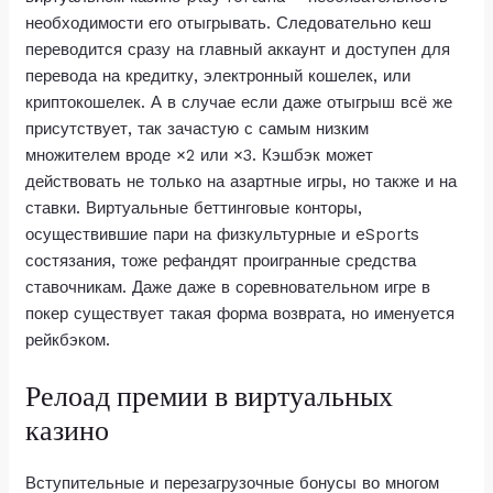
необходимости его отыгрывать. Следовательно кеш
переводится сразу на главный аккаунт и доступен для
перевода на кредитку, электронный кошелек, или
криптокошелек. А в случае если даже отыгрыш всё же
присутствует, так зачастую с самым низким
множителем вроде ×2 или ×3. Кэшбэк может
действовать не только на азартные игры, но также и на
ставки. Виртуальные беттинговые конторы,
осуществившие пари на физкультурные и eSports
состязания, тоже рефандят проигранные средства
ставочникам. Даже даже в соревновательном игре в
покер существует такая форма возврата, но именуется
рейкбэком.
Релоад премии в виртуальных
казино
Вступительные и перезагрузочные бонусы во многом