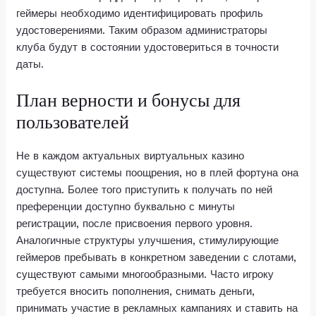
геймеры необходимо идентифицировать профиль
удостоверениями. Таким образом администраторы
клуба будут в состоянии удостовериться в точности
даты.
План верности и бонусы для
пользователей
Не в каждом актуальных виртуальных казино
существуют системы поощрения, но в плей фортуна она
доступна. Более того приступить к получать по ней
преференции доступно буквально с минуты
регистрации, после присвоения первого уровня.
Аналогичные структуры улучшения, стимулирующие
геймеров пребывать в конкретном заведении с слотами,
существуют самыми многообразными. Часто игроку
требуется вносить пополнения, снимать деньги,
принимать участие в рекламных кампаниях и ставить на