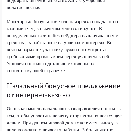
подбирать оптимальные автоматы с умеренной
волатильностью.
Монетарные бонусы тоже очень изредка попадают на
главный счёт, за вычетом кешбэка и кушев. В
определенных казино без вейджера выплачиваются и
средства, заработанные в турнирах и лотереях. Во
всяком варианте участнику нужно просмотреть с
требованиями промо-акции перед участием в ней.
Условия постоянно детально изложены на
соответствующей страничке.
Начальный бонусное предложение
от интернет-казино
Основная мысль начального вознаграждения состоит в
том, чтобы упростить новичку старт игры на настоящие
деньги. При данном игровой дом тоже имеет выгоду в
виде возможного прироста публики. В большинстве