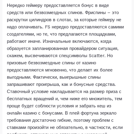
Нередко геймеру предоставляется бонус в виде
средств или безвозмездных спинов. Фриспины – это
раскрутки цилиндров в слотах, за которые геймеру не
надо оплачивать. FS нередко предоставляются самими
создателями, но те, что предлагаются площадками,
работают иначе. Изначальные включаются, когда
образуется запланированная провайдером ситуация,
скажем, высвечиваются спецсимволы Scatter. Но
призовые безвозмездные спины от казино
предоставляются мгновенно, что делает их более
выгодными. Фактически, выигрышные спины
запрашивают проигрыша, как и бонусные средства.
Ставочный условие накладывается на размер приза с
бесплатных вращений и, чем ниже его множитель, тем
проще будет соблюсти условия и забрать кеш из
онлайн казино с бонусами. В плей фортуна зеркало
требования достаточно гибкие, поэтому проблем с
ставками произойти не обязательно, в частности, если