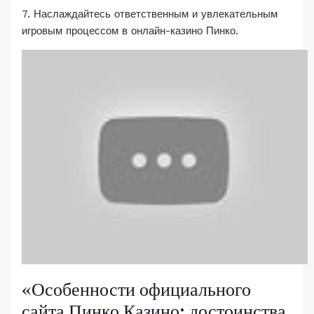
7. Наслаждайтесь ответственным и увлекательным
игровым процессом в онлайн-казино Пинко.
«Особенности официального
сайта Пинко Казино: достоинства