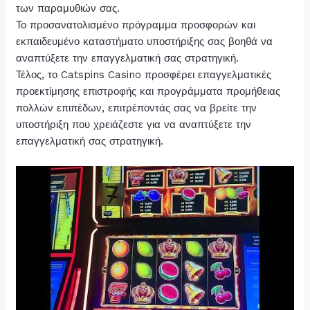
των παραμυθιών σας.
Το προσανατολισμένο πρόγραμμα προσφορών και
εκπαιδευμένο καταστήματο υποστήριξης σας βοηθά να
αναπτύξετε την επαγγελματική σας στρατηγική.
Τέλος, το Catspins Casino προσφέρει επαγγελματικές
προεκτίμησης επιστροφής και προγράμματα προμήθειας
πολλών επιπέδων, επιτρέποντάς σας να βρείτε την
υποστήριξη που χρειάζεστε για να αναπτύξετε την
επαγγελματική σας στρατηγική.