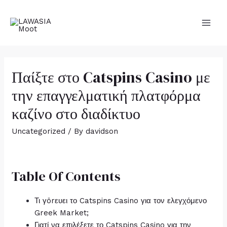
Παίξτε στο Catspins Casino με
την επαγγελματική πλατφόρμα
καζίνο στο διαδίκτυο
Uncategorized
/ By
davidson
Table Of Contents
Τι γörευει το Catspins Casino για τον ελεγχόμενο
Greek Market;
Γιατί να επιλέξετε το Catspins Casino για την