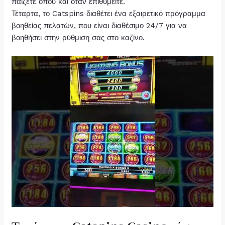
παίζετε όπου και όταν επιθυμείτε.
Τέταρτα, το Catspins διαθέτει ένα εξαιρετικό πρόγραμμα
βοηθείας πελατών, που είναι διαθέσιμο 24/7 για να
βοηθήσει στην ρύθμιση σας στο καζίνο.