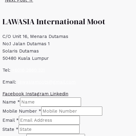
LAWASIA International Moot
C/O Unit 16, Menara Dutamas
No.1 Jalan Dutamas 1
Solaris Dutamas
50480 Kuala Lumpur
Tel:
+6016 2860 321
Email:
lawasiamoots@gmail.com
Facebook
Instagram
Linkedin
Name
*
Mobile Number
*
Email
*
State
*