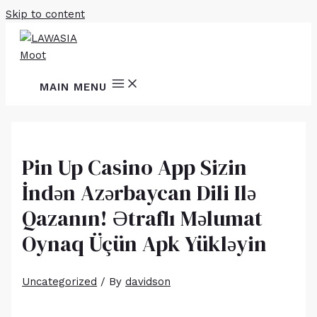
Skip to content
MAIN MENU
Pin Up Casino App Sizin
İndən Azərbaycan Dili Ilə
Qazanın! Ətraflı Məlumat
Oynaq Üçün Apk Yükləyin
Uncategorized
/ By
davidson