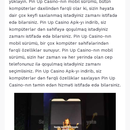
yükləyin. Pin Up Casino-nın mobil sürümü, bütün
kompüterlər daxilindən fərqli olar ki, sizin həyata
dair çox keyfi saxlanmaq istədiyiniz zamanı istifadə
edə bilərsiniz. Pin Up Casino Apk-yı indirib, siz
kompüterlər dən səhifəyə qoşulmaq istədiyiniz
zamanı istifadə edə bilərsiniz. Pin Up Casino-nın
mobil sürümü, bir çox kompüter səhifələrindən
fərqli özelliklər sunuyur. Pin Up Casino-nın mobil
sürümü, sizin hər zaman və her yerində olan cep
telefonunuz ilə qoşulmaq istədiyiniz zamanı
seçimlisiniz. Pin Up Casino Apk-yı indirib, siz
kompüterlər dən fərqli özelliklər saxlayan Pin Up
Casino-nın təmin edən hizməti istifadə edə bilərsiniz.