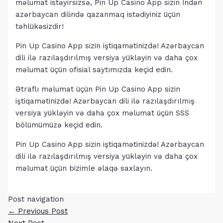
məlumat istəyirsizsə, Pin Up Casino App sizin İndən
azərbaycan dilində qazanmaq istədiyiniz üçün
təhlükəsizdir!
Pin Up Casino App sizin iştiqamətinizdə! Azərbaycan
dili ilə razılaşdırılmış versiya yükləyin və daha çox
məlumat üçün ofisial saytımızda keçid edin.
Ətraflı məlumat üçün Pin Up Casino App sizin
iştiqamətinizdə! Azərbaycan dili ilə razılaşdırılmış
versiya yükləyin və daha çox məlumat üçün SSS
bölümümüzə keçid edin.
Pin Up Casino App sizin iştiqamətinizdə! Azərbaycan
dili ilə razılaşdırılmış versiya yükləyin və daha çox
məlumat üçün bizimle əlaqə saxlayın.
Post navigation
←
Previous Post
Next Post
→