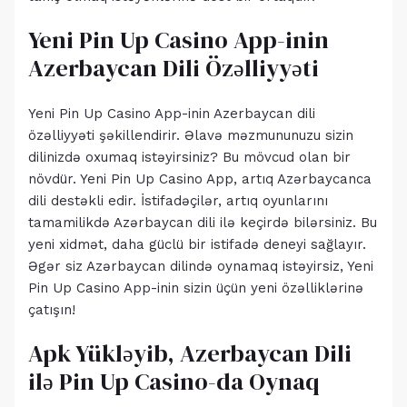
Yeni Pin Up Casino App-inin
Azerbaycan Dili Özəlliyyəti
Yeni Pin Up Casino App-inin Azerbaycan dili
özəlliyyəti şəkillendirir. Əlavə məzmununuzu sizin
dilinizdə oxumaq istəyirsiniz? Bu mövcud olan bir
növdür. Yeni Pin Up Casino App, artıq Azərbaycanca
dili destəkli edir. İstifadəçilər, artıq oyunlarını
tamamilikdə Azərbaycan dili ilə keçirdə bilərsiniz. Bu
yeni xidmət, daha güclü bir istifadə deneyi sağlayır.
Əgər siz Azərbaycan dilində oynamaq istəyirsiz, Yeni
Pin Up Casino App-inin sizin üçün yeni özəlliklərinə
çatışın!
Apk Yükləyib, Azerbaycan Dili
ilə Pin Up Casino-da Oynaq